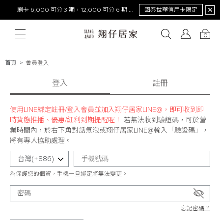
刷卡 6,000 可分 3 期，12,000 可分 6 期 0 利率
國泰世華信用卡限定
0
首頁
會員登入
# 保潔墊
# 涼被
登入
# 涼墊
# 素色
# 天絲
註冊
# 純棉
# 
使用LINE綁定註冊/登入會員並加入翔仔居家LINE@，即可收到即
時貨態推播、優惠/紅利到期提醒喔！
若無法收到驗證碼，可於營
業時間內，於右下角對話氣泡或翔仔居家LINE@輸入「驗證碼」，
將有專人協助處理。
為保護您的個資，手機一旦綁定將無法變更。
忘記密碼？