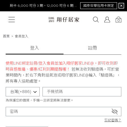
刷卡 6,000 可分 3 期，12,000 可分 6 期 0 利率
國泰世華信用卡限定
0
首頁
會員登入
# 保潔墊
# 涼被
登入
# 涼墊
# 素色
# 天絲
註冊
# 純棉
# 
使用LINE綁定註冊/登入會員並加入翔仔居家LINE@，即可收到即
時貨態推播、優惠/紅利到期提醒喔！
若無法收到驗證碼，可於營
業時間內，於右下角對話氣泡或翔仔居家LINE@輸入「驗證碼」，
將有專人協助處理。
為保護您的個資，手機一旦綁定將無法變更。
忘記密碼？