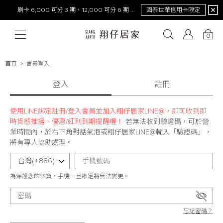
刷卡 6,000 可分 3 期，12,000 可分 6 期 0 利率
國泰世華信用卡限定
0
首頁
會員登入
# 保潔墊
# 涼被
登入
# 涼墊
# 素色
# 天絲
註冊
# 純棉
# 
使用LINE綁定註冊/登入會員並加入翔仔居家LINE@，即可收到即
時貨態推播、優惠/紅利到期提醒喔！
若無法收到驗證碼，可於營
業時間內，於右下角對話氣泡或翔仔居家LINE@輸入「驗證碼」，
將有專人協助處理。
為保護您的個資，手機一旦綁定將無法變更。
忘記密碼？