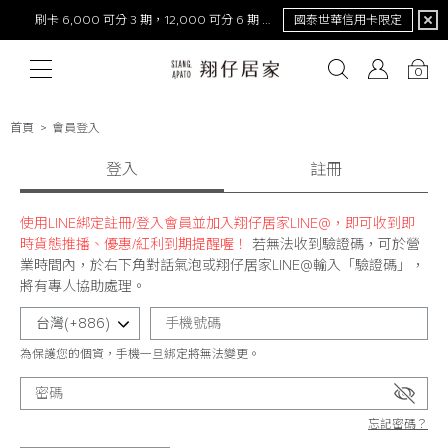
刷卡 6,000 可分 3 期，12,000 可分 6 期 0 利率
國泰世華信用卡限定
0
首頁
會員登入
# 保潔墊
# 涼被
登入
# 涼墊
# 素色
# 天絲
註冊
# 純棉
# 
使用LINE綁定註冊/登入會員並加入翔仔居家LINE@，即可收到即
時貨態推播、優惠/紅利到期提醒喔！
若無法收到驗證碼，可於營
業時間內，於右下角對話氣泡或翔仔居家LINE@輸入「驗證碼」，
將有專人協助處理。
為保護您的個資，手機一旦綁定將無法變更。
忘記密碼？