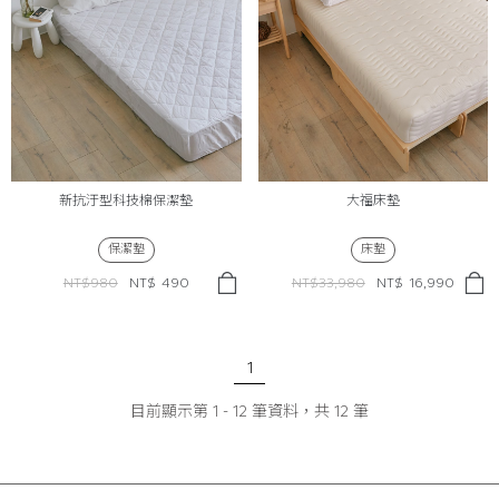
新抗汙型科技棉保潔墊
大福床墊
保潔墊
床墊
NT$980
NT$
490
NT$33,980
NT$
16,990
1
目前顯示第
1
-
12
筆資料，共
12
筆