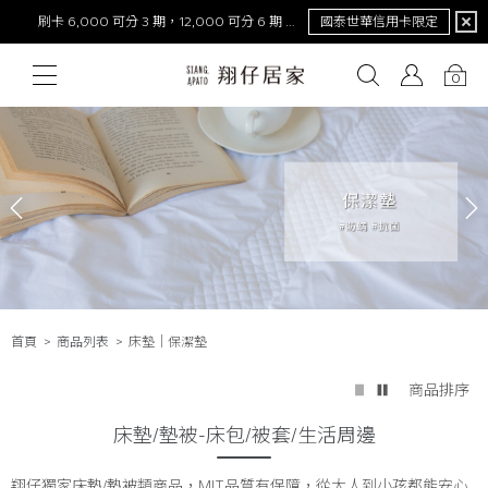
刷卡 6,000 可分 3 期，12,000 可分 6 期 0 利率
國泰世華信用卡限定
NEW！激涼熊冷。重磅回歸
去年銷量破萬件！
0
# 保潔墊
# 涼被
# 涼墊
# 素色
# 天絲
# 純棉
# 
首頁
商品列表
床墊│保潔墊
商品排序
床墊/墊被-床包/被套/生活周邊
翔仔獨家床墊/墊被類商品，MIT品質有保障，從大人到小孩都能安心