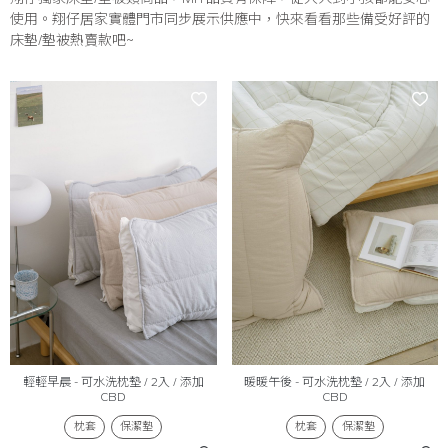
使用。翔仔居家實體門市同步展示供應中，快來看看那些備受好評的
床墊/墊被熱賣款吧~
輕輕早晨 - 可水洗枕墊 / 2入 / 添加
暖暖午後 - 可水洗枕墊 / 2入 / 添加
CBD
CBD
枕套
保潔墊
枕套
保潔墊