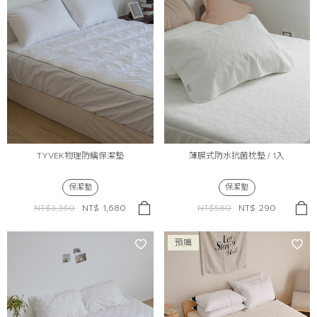
TYVEK物理防螨保潔墊
薄膜式防水抗菌枕墊 / 1入
保潔墊
保潔墊
NT$3,360
NT$
1,680
NT$580
NT$
290
預購