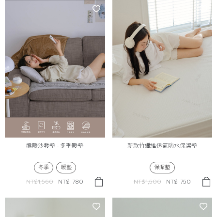
熊暖沙發墊 - 冬季暖墊
新款竹纖維透氣防水保潔墊
冬季
暖墊
保潔墊
NT$1,560
NT$
780
NT$1,500
NT$
750