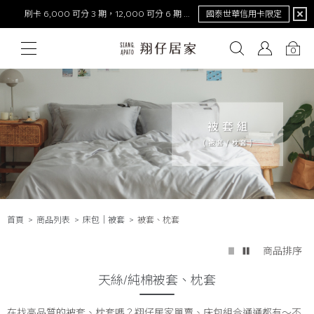
NEW！激涼熊冷。重磅回歸
去年銷量破萬件！
0
# 保潔墊
# 涼被
# 涼墊
# 素色
# 天絲
# 純棉
# 
首頁
商品列表
床包│被套
被套、枕套
商品排序
天絲/純棉被套、枕套
在找高品質的被套、枕套嗎？翔仔居家單賣、床包組合通通都有～不