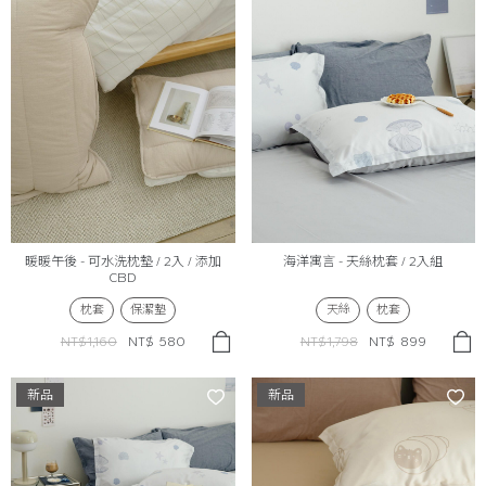
暖暖午後 - 可水洗枕墊 / 2入 / 添加
海洋寓言 - 天絲枕套 / 2入組
CBD
枕套
保潔墊
天絲
枕套
NT$1,160
NT$
580
NT$1,798
NT$
899
新品
新品