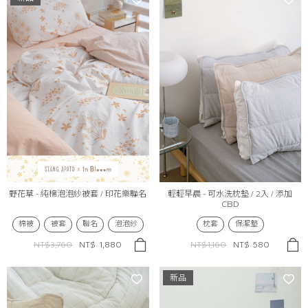
野花草 - 純棉泡泡紗被套 / 印花樂聯名
輕輕早晨 - 可水洗枕墊 / 2入 / 添加
CBD
棉被
被套
聯名
泡泡紗
枕套
保潔墊
NT$3,760
NT$
1,880
NT$1,160
NT$
580
新品