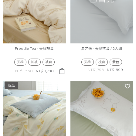
Freddie Tea - 天絲被套
夏之祭 - 天絲枕套 / 2入組
天絲
棉被
被套
天絲
枕套
素色
NT$1,798
NT$
899
NT$3,560
NT$
1,780
新品