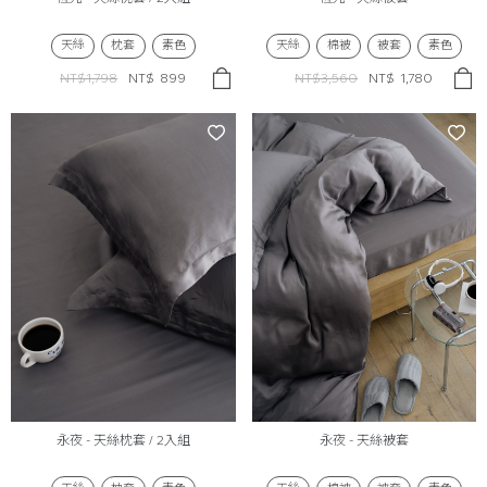
天絲
枕套
素色
天絲
棉被
被套
素色
NT$1,798
NT$
899
NT$3,560
NT$
1,780
永夜 - 天絲枕套 / 2入組
永夜 - 天絲被套