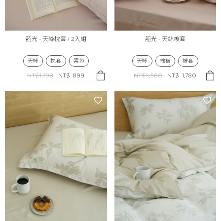
韶光 - 天絲枕套 / 2入組
韶光 - 天絲被套
天絲
枕套
素色
天絲
棉被
被套
NT$1,798
NT$
899
NT$3,560
NT$
1,780