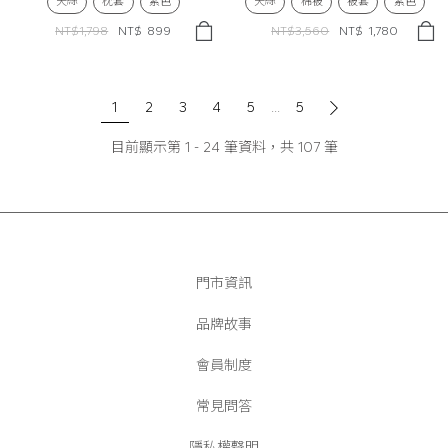
天絲
枕套
素色
天絲
棉被
被套
素色
NT$1,798
NT$
899
NT$3,560
NT$
1,780
1
2
3
4
5
...
5
目前顯示第
1
-
24
筆資料，共
107
筆
門市資訊
品牌故事
會員制度
常見問答
隱私權聲明