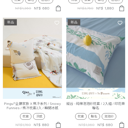
NT$1,360
NT$
680
NT$3,760
NT$
1,880
新品
新品
Pingu™企鵝家族 X 熊冷系列 / Snowy
縱谷 - 純棉泡泡紗枕套 / 2入組 / 印花樂
Funnies / 熊冷枕套2入 / 瞬間冰感
聯名
Extreme Cool
枕套
涼感
枕套
聯名
泡泡紗
NT$1,760
NT$
880
NT$1,360
NT$
680