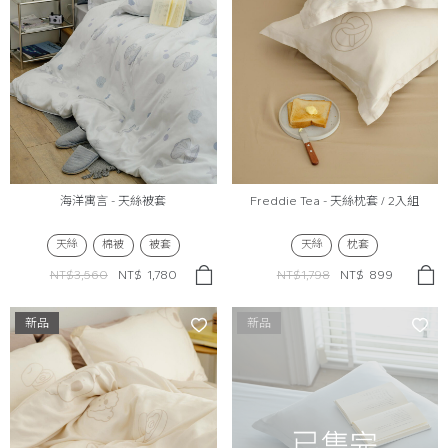
海洋寓言 - 天絲被套
Freddie Tea - 天絲枕套 / 2入組
天絲
棉被
被套
天絲
枕套
NT$3,560
NT$
1,780
NT$1,798
NT$
899
新品
新品