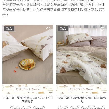
管是涼爽天絲、透氣純棉、還是保暖法蘭絨，通通現貨供應中，多種
風格款式任你挑選。加入翔仔居家會員還可累積紅利點數，點點折現
金！
新品
新品
玩伴日常 - 純棉泡泡紗枕套 / 2入組 / 印
玩伴日常 - 純棉泡泡紗被套 / 印花樂聯
花樂聯名
名
枕套
聯名
泡泡紗
棉被
被套
聯名
泡泡紗