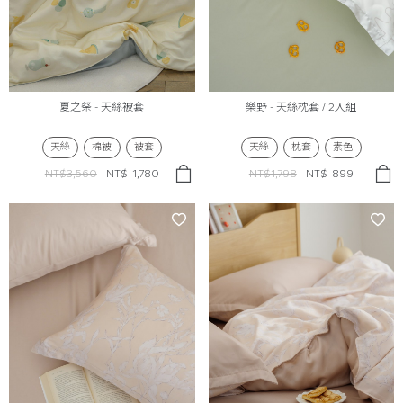
夏之祭 - 天絲被套
樂野 - 天絲枕套 / 2入組
天絲
棉被
被套
天絲
枕套
素色
NT$3,560
NT$
1,780
NT$1,798
NT$
899