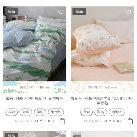
新品
新品
縱谷 - 純棉泡泡紗被套 / 印花樂聯名
野花草 - 純棉泡泡紗枕套 / 2入組 / 印花
樂聯名
棉被
被套
聯名
泡泡紗
枕套
聯名
泡泡紗
NT$3,760
NT$
1,880
NT$1,360
NT$
680
新品