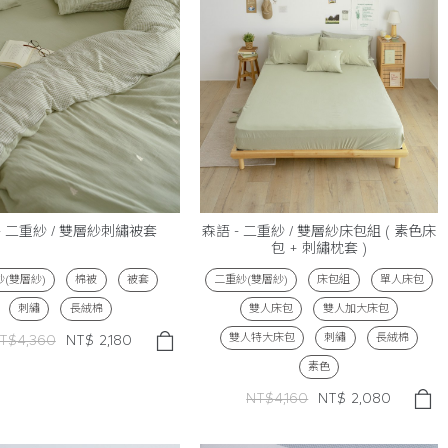
- 二重紗 / 雙層紗刺繡被套
森語 - 二重紗 / 雙層紗床包組 ( 素色床
包 + 刺繡枕套 )
(雙層紗)
棉被
被套
二重紗(雙層紗)
床包組
單人床包
刺繡
長絨棉
雙人床包
雙人加大床包
雙人特大床包
刺繡
長絨棉
T$4,360
NT$
2,180
素色
NT$4,160
NT$
2,080