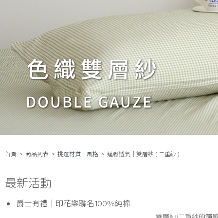
首頁
商品列表
挑選材質│風格
蓬鬆透氣｜雙層紗 ( 二重紗 )
最新活動
爵士有禮｜印花樂聯名100%純棉四層紗四季蓋毯 $1200
雙層紗/二重紗的觸