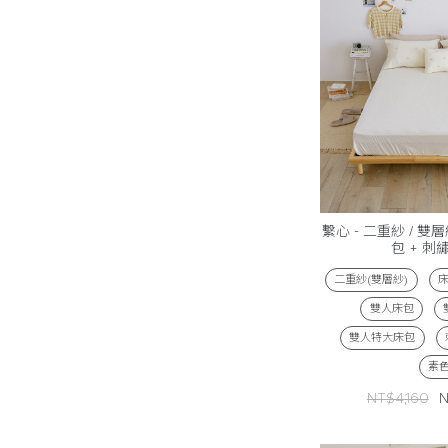
繫心 - 二重紗 / 雙
包 + 刺
二重紗(雙層紗)
雙人床包
雙人特大床包
素
NT$4,160