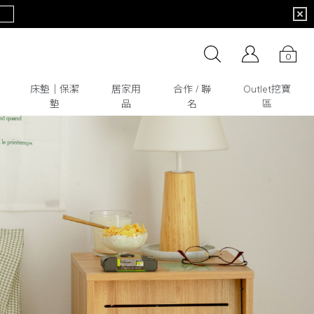
0
床墊│保潔
居家用
合作 / 聯
Outlet挖寶
墊
品
名
區