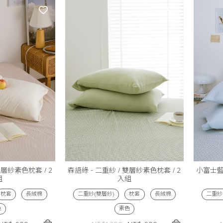
雙層紗素色枕套 / 2
森語綠 - 二重紗 / 雙層紗素色枕套 / 2
小富士藍 
組
入組
枕套
長絨棉
二重紗(雙層紗)
枕套
長絨棉
二重紗
色
素色