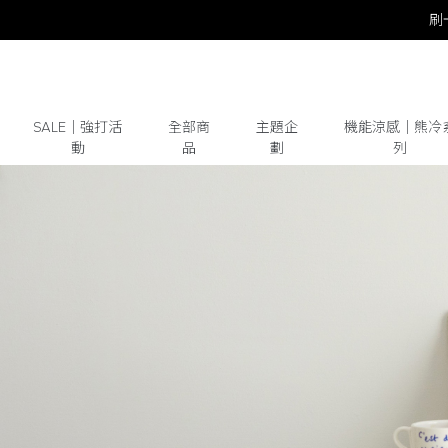
SALE｜強打活
全部商
主題企
機能涼感｜熊冷
動
品
劃
列
# 保潔墊
# 涼被
# 涼墊
# 素色
# 