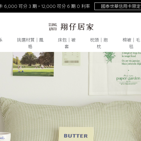
NEW！激涼熊冷。重磅回歸
去年銷量破萬件！
系
挑選材質│風
床包│被
枕頭│抱
棉被│毛
格
套
枕
毯
天絲
# 純棉
# 水洗棉
# 雙層紗
# 床包
# 被套
# 枕頭