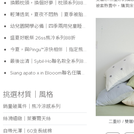
換顆枕頭，換個好夢｜枕頭系列88折
被套熱賣中，購買床
輕薄透氣，夏夜不悶熱 ｜夏季被胎88折
幼兒園開學必備｜四季兩用兒童睡袋現折$300
盛夏好眠祭·26ss熊冷系列88折
今夏，與Pingu™涼快相伴 ｜指定熊冷被任選現折200( 可累折 )
最後出清｜Sybil-Ho聯名款全系列8折
Siang.apato x in Blooom聯名任購即贈聯名紙膠帶 ，消費滿$3600再贈聯名襪子乙雙( 不挑款 )
挑選材質│風格
銷量破萬件│熊冷涼感系列
絲滑細緻｜萊賽爾天絲
二重紗 / 雙
自帶光澤│60支長絨棉