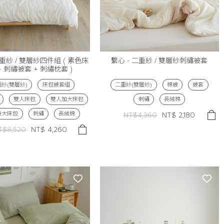
二重紗 / 雙層紗四件組 ( 素色床
繫心 - 二重紗 / 雙層紗刺繡被套
+ 刺繡被套 + 刺繡枕套 )
紗(雙層紗)
床包被套組
二重紗(雙層紗)
棉被
被套
雙人床包
雙人加大床包
刺繡
長絨棉
特大床包
刺繡
長絨棉
NT$4,360
NT$
2,180
T$8,520
NT$
4,260