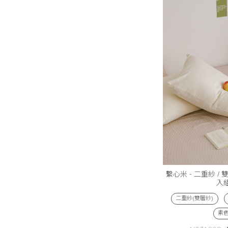
繫心米 - 二重紗 / 
入
二重紗(雙層紗)
素