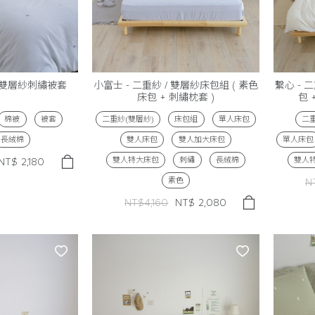
/ 雙層紗刺繡被套
小富士 - 二重紗 / 雙層紗床包組 ( 素色
繫心 - 
床包 + 刺繡枕套 )
包 
棉被
被套
二重紗(雙層紗)
床包組
單人床包
二重
長絨棉
雙人床包
雙人加大床包
單人床包
雙人特大床包
刺繡
長絨棉
雙人
NT$
2,180
素色
N
NT$4,160
NT$
2,080