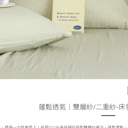
蓬鬆透氣｜雙層紗/二重紗-床
感，摸過一次就會愛上！採用100%長絨綿花搭配雙層紗織法，蓬鬆柔軟