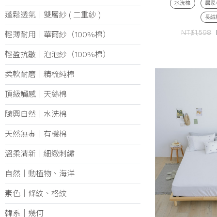
水洗棉
居家
蓬鬆透氣｜雙層紗 ( 二重紗 )
長絨
NT$1,598
輕薄耐用│華爾紗（100%棉）
輕盈抗皺│泡泡紗（100%棉）
柔軟耐磨｜精梳純棉
頂級觸感│天絲棉
隨興自然｜水洗棉
天然無毒｜有機棉
溫柔清新│細緻刺繡
自然│動植物、海洋
素色│條紋、格紋
韓系│幾何