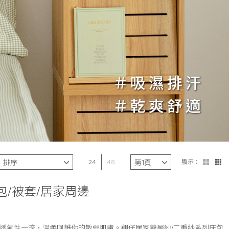
24
48
顯示：
包/被套/居家周邊
、透氣性一流，溫柔呵護你的敏弱肌膚。翔仔居家雙層紗/二重紗系列床包