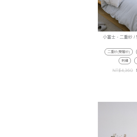
小富士 - 二重紗 
二重紗(雙層紗)
刺繡
NT$4,360