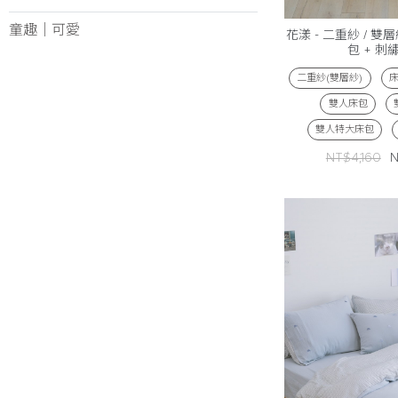
童趣│可愛
花漾 - 二重紗 / 雙
包 + 刺
二重紗(雙層紗)
雙人床包
雙人特大床包
NT$4,160