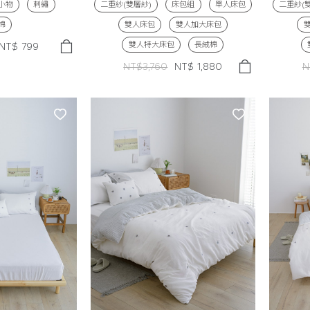
小物
刺繡
二重紗(雙層紗)
床包組
單人床包
二重紗(
棉
雙人床包
雙人加大床包
雙人特大床包
長絨棉
NT$
799
NT$3,760
NT$
1,880
N