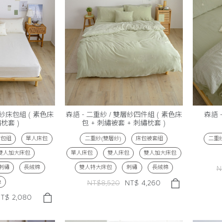
層紗床包組 ( 素色床
森語 - 二重紗 / 雙層紗四件組 ( 素色床
森語 
繡枕套 )
包 + 刺繡被套 + 刺繡枕套 )
床包組
單人床包
二重紗(雙層紗)
床包被套組
二重紗
雙人加大床包
單人床包
雙人床包
雙人加大床包
刺繡
長絨棉
雙人特大床包
刺繡
長絨棉
N
色
NT$8,520
NT$
4,260
NT$
2,080