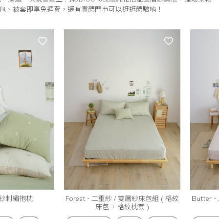
包、被套即享免運費，還有實體門市可以逛逛體驗唷！
層紗刺繡抱枕
Forest - 二重紗 / 雙層紗床包組 ( 格紋
Butter
床包 + 格紋枕套 )