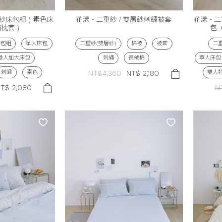
層紗床包組 ( 素色床
花漾 - 二重紗 / 雙層紗刺繡被套
花漾 - 
繡枕套 )
包 
床包組
單人床包
二重紗(雙層紗)
棉被
被套
二重
雙人加大床包
刺繡
長絨棉
單人床包
刺繡
素色
雙人
NT$4,360
NT$
2,180
NT$
2,080
N