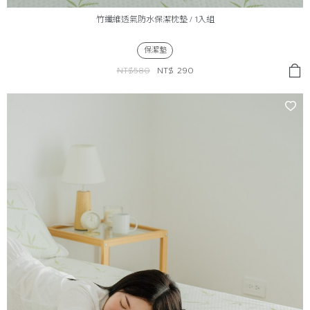
竹纖維透氣防水保潔枕墊 / 1入組
保潔墊
NT$580
NT$
290