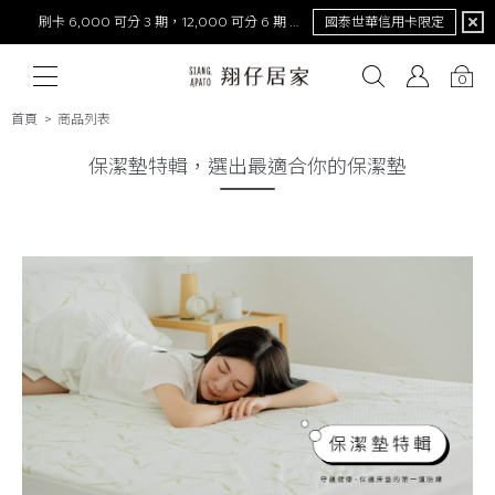
NEW！激涼熊冷。重磅回歸
去年銷量破萬件！
0
首頁
商品列表
保潔墊特輯，選出最適合你的保潔墊
# 保潔墊
# 涼被
# 涼墊
# 素色
# 天絲
# 純棉
# 