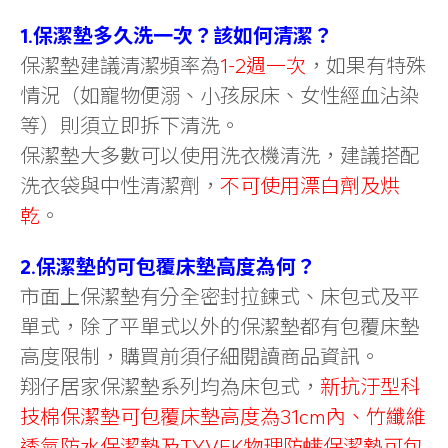
1.保潔墊多久洗一次？該如何清潔？
保潔墊建議清潔頻率為
1-2週一次
，如果有特殊
情況（如寵物便溺、小孩尿床、女性經血沾染
等）則須立即拆下清洗。
保潔墊大多數可以使用洗衣機清洗，建議搭配
洗衣袋與中性清潔劑，
不可使用漂白劑及烘
乾
。
2.保潔墊的可包覆床墊高度為何？
市面上保潔墊有分全密封拉鍊式、床包式及平
單式，除了平單式以外的保潔墊都有包覆床墊
高度限制，購買前須仔細閱讀商品資訊。
翔仔居家保潔墊系列均為床包式，
新抗汙型科
技棉保潔墊可包覆床墊高度為31cm內、竹纖維
透氣防水保潔墊及TYVEK物理防螨保潔墊可包