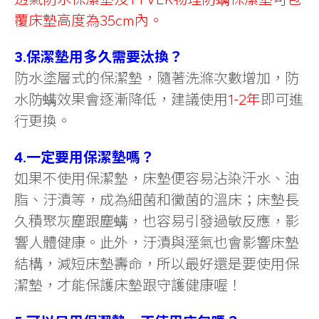
覆床墊高度為35cm內。
3.保潔墊用多久需要汰換？
防水塗層式的保潔墊，隨著洗滌次數增加，防
水防螨效果會逐漸降低，建議使用
1-2年
即可進
行更換。
4.一定要用保潔墊嗎？
如果不使用保潔墊，床墊便容易沾染汗水、油
脂、汙漬等，成為細菌和黴菌的溫床；床墊長
久積聚灰塵跟塵螨，也容易引發過敏反應，影
響人體健康。此外，汙漬與溼氣也會影響床墊
結構，減短床墊壽命，所以最好還是要使用保
潔墊，才能保護床墊跟守護健康喔！