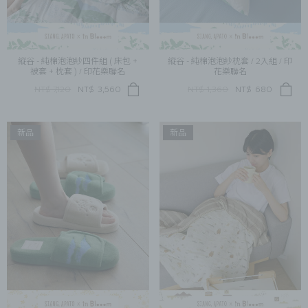
縱谷 - 純棉泡泡紗四件組 ( 床包 +
縱谷 - 純棉泡泡紗枕套 / 2入組 / 印
被套 + 枕套 ) / 印花樂聯名
花樂聯名
NT$ 7,120
NT$
3,560
NT$ 1,360
NT$
680
新品
新品