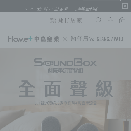
限定
NEW！激涼熊冷。重磅回歸
去年銷量破萬件！
0
# 保潔墊
# 涼被
# 涼墊
# 素色
# 天絲
# 純棉
# 