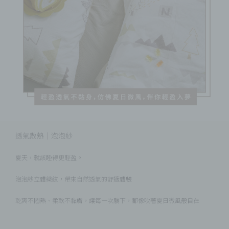
透氣散熱｜泡泡紗
夏天，就該睡得更輕盈。
泡泡紗立體織紋，帶來自然透氣的舒適體驗
乾爽不悶熱、柔軟不黏膚，讓每一次躺下，都像吹著夏日微風般自在