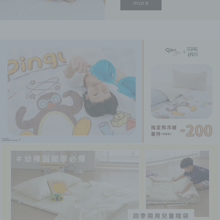
滿足大家的需求，翔仔居家
more
也在2024年9月份推出了全
新的記憶枕「Multi日好眠
枕」，偷偷說，這顆枕頭推
出前，已經經過辦公室的小
夥伴們試躺，擁有高票通過
的滿意度！今天就一起來開
箱給大家看看吧～