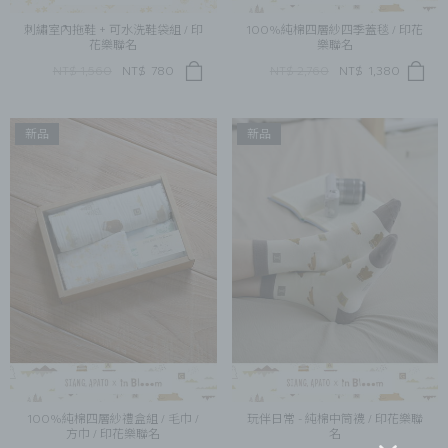
刺繡室內拖鞋 + 可水洗鞋袋組 / 印
100%純棉四層紗四季蓋毯 / 印花
花樂聯名
樂聯名
NT$ 1,560
NT$
780
NT$ 2,760
NT$
1,380
新品
新品
100%純棉四層紗禮盒組 / 毛巾 /
玩伴日常 - 純棉中筒襪 / 印花樂聯
方巾 / 印花樂聯名
名