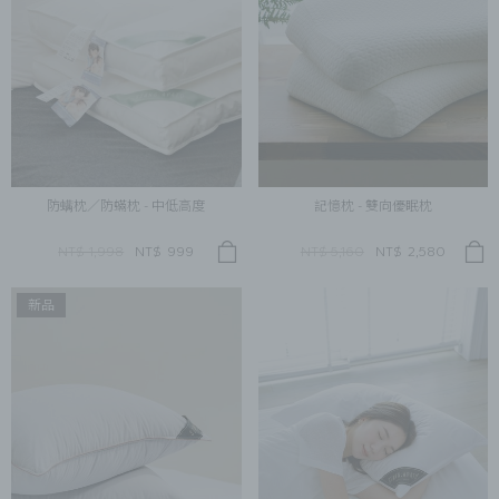
防螨枕／防蟎枕 - 中低高度
記憶枕 - 雙向優眠枕
NT$ 1,998
NT$
999
NT$ 5,160
NT$
2,580
新品