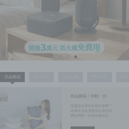
良品開箱
翔仔學堂
居家特輯
門市消息
合作
新品開箱│側睡、趴
睡、仰睡都適用的記憶
這邊有記憶枕的愛好者嗎？
枕！Multi日好眠枕開箱
或是有沒有想嘗試記憶枕的
朋友們呢？記憶枕具有許多
優點，成為許多具有睡眠困
擾的現代人枕頭首選，為了