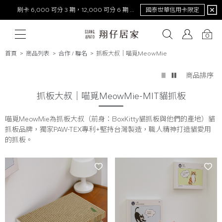
刷卡 6,000 可分 3 期，12,000 可分 6 期 0 利率
國泰世華信用卡限定
0
首頁
商品列表
合作 / 聯名
抓板大叔│喵覓MeowMie
商品排序
# 保潔墊
# 涼被
# 涼墊
# 素色
# 天絲
# 純棉
# 
抓板大叔│喵覓MeowMie-MIT貓抓板
喵覓MeowMie為抓板大叔（前身：BoxKitty貓抓板與他們的產地）貓
抓板品牌，獨家PAW-TEX專利+堅持台灣製造，職人精神打造貓愛用
的抓板。