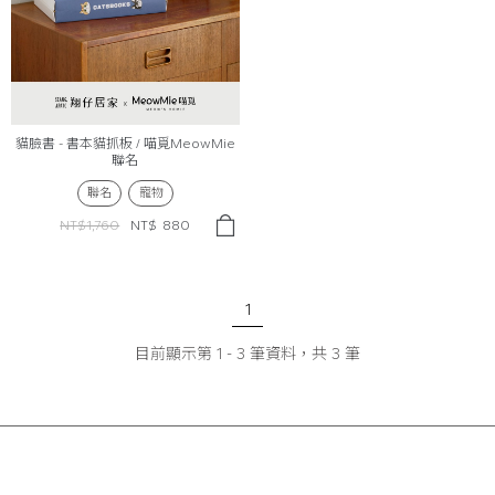
貓臉書 - 書本貓抓板 / 喵覓MeowMie
聯名
聯名
寵物
NT$1,760
NT$
880
1
目前顯示第
1
-
3
筆資料，共
3
筆