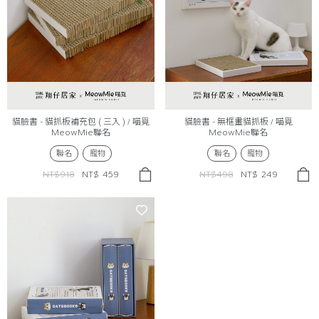
貓臉書 - 貓抓板補充包 ( 三入 ) / 喵覓
貓臉書 - 無框畫貓抓板 / 喵覓
MeowMie聯名
MeowMie聯名
聯名
寵物
聯名
寵物
NT$918
NT$
459
NT$498
NT$
249