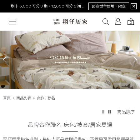
限定
NEW！激涼熊冷。重磅回歸
去年銷量破萬件！
0
# 保潔墊
# 涼被
# 涼墊
# 素色
# 天絲
# 純棉
# 
首頁
商品列表
合作 / 聯名
商品排序
品牌合作聯名-床包/被套/居家周邊
翔仔居家聯名系列，集結人氣品牌與插畫IP，不管是可愛風格還是質