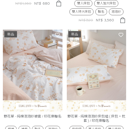
雙人床包
雙人加大床包
NT$1,360
NT$
680
雙人特大床包
聯名
泡泡紗
NT$7,120
NT$
3,560
新品
新品
野花草 - 純棉泡泡紗被套 / 印花樂聯名
野花草 - 純棉泡泡紗床包組 ( 床包 + 枕
套 ) / 印花樂聯名