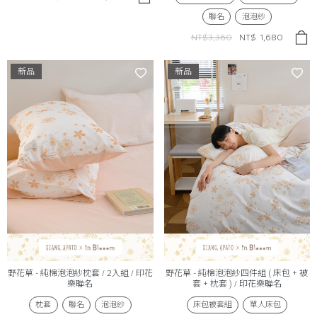
聯名
泡泡紗
NT$3,360
NT$
1,680
新品
新品
野花草 - 純棉泡泡紗枕套 / 2入組 / 印花
野花草 - 純棉泡泡紗四件組 ( 床包 + 被
樂聯名
套 + 枕套 ) / 印花樂聯名
枕套
聯名
泡泡紗
床包被套組
單人床包