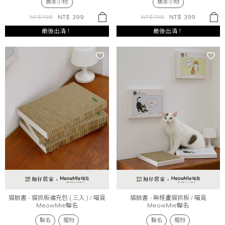
居家小物
居家小物
NT$798
NT$
399
NT$798
NT$
399
最後出清！
最後出清！
貓臉書 - 貓抓板補充包 ( 三入 ) / 喵覓
貓臉書 - 無框畫貓抓板 / 喵覓
MeowMie聯名
MeowMie聯名
聯名
寵物
聯名
寵物