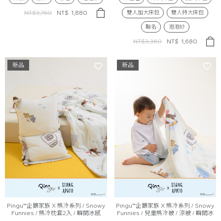
雙人加大床包
雙人特大床包
NT$3,760
NT$
1,880
聯名
泡泡紗
NT$3,360
NT$
1,680
新品
新品
Pingu™企鵝家族 X 熊冷系列 / Snowy
Pingu™企鵝家族 X 熊冷系列 / Snowy
Funnies / 熊冷枕套2入 / 瞬間冰感
Funnies / 兒童熊冷被 / 涼被 / 瞬間冰
Extreme Cool
感 Extreme Cool