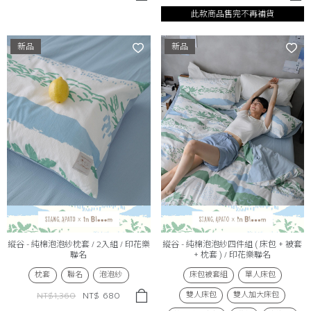
此款商品售完不再補貨
新品
新品
縱谷 - 純棉泡泡紗枕套 / 2入組 / 印花樂
縱谷 - 純棉泡泡紗四件組 ( 床包 + 被套
聯名
+ 枕套 ) / 印花樂聯名
枕套
聯名
泡泡紗
床包被套組
單人床包
雙人床包
雙人加大床包
NT$1,360
NT$
680