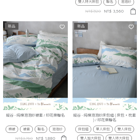
雙人特大床包
聯名
泡泡紗
NT$7,120
NT$
3,560
新品
新品
縱谷 - 純棉泡泡紗被套 / 印花樂聯名
縱谷 - 純棉泡泡紗床包組 ( 床包 + 枕套
) / 印花樂聯名
棉被
被套
聯名
泡泡紗
床包組
單人床包
雙人床包
雙人加大床包
雙人特大床包
NT$3,760
NT$
1,880