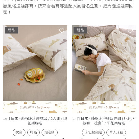
感風格通通都有，快來看看有哪些超人氣聯名企劃，把周邊通通帶回
家！
新品
新品
玩伴日常 - 純棉泡泡紗枕套 / 2入組 / 印
玩伴日常 - 純棉泡泡紗四件組 ( 床包 +
花樂聯名
被套 + 枕套 ) / 印花樂聯名
枕套
聯名
泡泡紗
床包被套組
單人床包