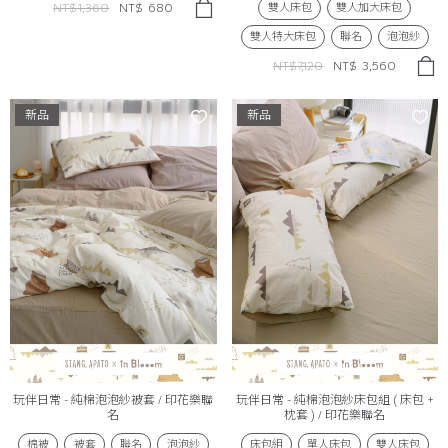
雙人床包
雙人加大床包
NT$1,360
NT$
680
雙人特大床包
聯名
泡泡紗
NT$7,120
NT$
3,560
新品
新品
玩伴日常 - 純棉泡泡紗被套 / 印花樂聯
玩伴日常 - 純棉泡泡紗床包組 ( 床包 +
名
枕套 ) / 印花樂聯名
棉被
被套
聯名
泡泡紗
床包組
單人床包
雙人床包