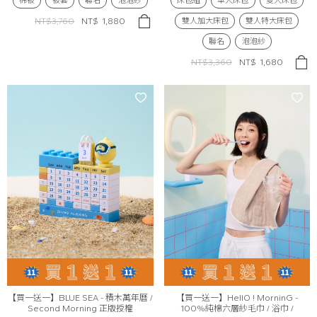
棉被
被套
聯名
泡泡紗
床包組
單人床包
雙人床包
雙人加大床包
雙人特大床包
NT$3,760
NT$
1,880
聯名
泡泡紗
NT$3,360
NT$
1,680
【買一送一】BLUE SEA - 積木萬年曆 /
【買一送一】HellO ! MorninG -
Second Morning 正版授權
100%純棉六層紗毛巾 / 浴巾 /