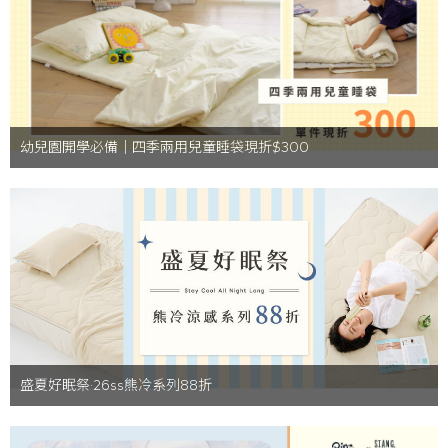
幼兒園開學必備｜四季兩用兒童睡袋現折$300
盛夏好眠祭·26ss熊冷系列88折