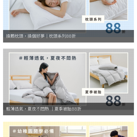
換顆枕頭，換個好夢｜枕頭系列88折
輕薄透氣，夏夜不悶熱 ｜夏季被胎88折