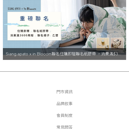
Siang.apato x in Blooom聯名任購即贈聯名紙膠帶 ，消費滿$3600再贈聯名襪子乙雙( 不挑款 )
門市資訊
品牌故事
會員制度
常見問答