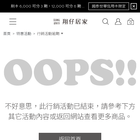
刷卡 6,000 可分 3 期，12,000 可分 6 期 0 利率
國泰世華信用卡限定
0
首頁
特惠活動
行銷活動逾期
# 保潔墊
# 涼被
# 涼墊
# 素色
# 天絲
# 純棉
# 
不好意思，此行銷活動已結束，請參考下方
其它活動內容或返回網站查看更多商品。
返回首頁