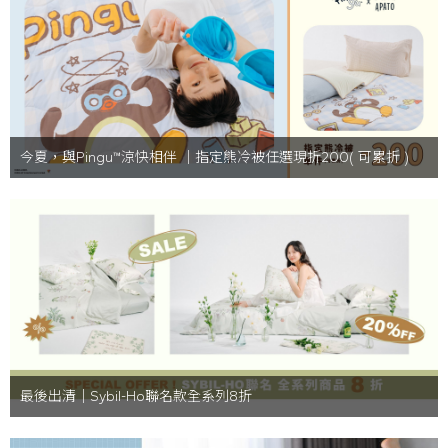
今夏，與Pingu™涼快相伴 ｜指定熊冷被任選現折200( 可累折 )
最後出清｜Sybil-Ho聯名款全系列8折