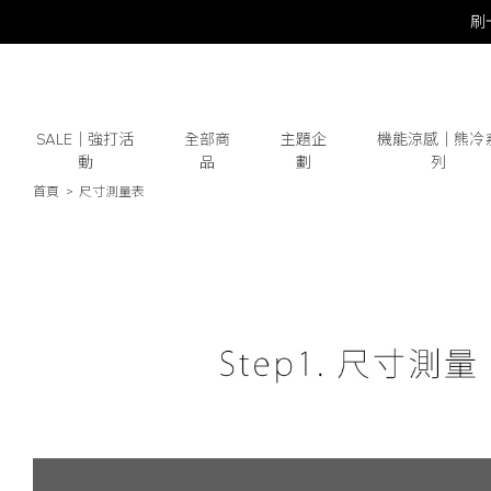
SALE｜強打活
全部商
主題企
機能涼感｜熊冷
動
品
劃
列
首頁
尺寸測量表
# 保潔墊
# 涼被
# 涼墊
# 素色
# 
尺寸測量&對照表