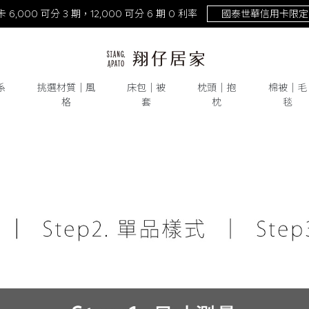
NEW！激涼熊冷。重磅回歸
去年銷量破萬件！
系
挑選材質│風
床包│被
枕頭│抱
棉被│毛
格
套
枕
毯
天絲
# 純棉
# 水洗棉
# 雙層紗
# 床包
# 被套
# 枕頭