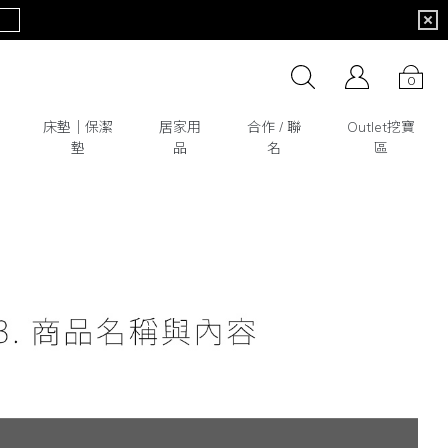
0
床墊│保潔
居家用
合作 / 聯
Outlet挖寶
墊
品
名
區