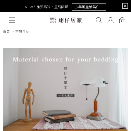
限定
NEW！激涼熊冷。重磅回歸
去年銷量破萬件！
0
首頁
材質介紹
# 保潔墊
# 涼被
# 涼墊
# 素色
# 天絲
# 純棉
# 