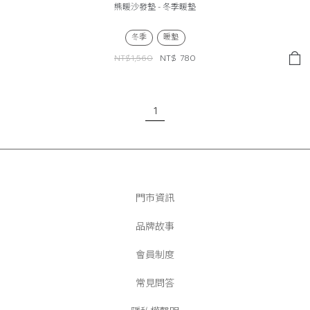
熊暖沙發墊 - 冬季暖墊
冬季
暖墊
NT$1,560
NT$
780
1
門市資訊
品牌故事
會員制度
常見問答