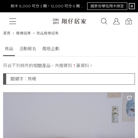
刷卡 6,000 可分 3 期，12,000 可分 6 期 0 利率
國泰世華信用卡限定
0
首頁
搜尋結果
商品搜尋結果
商品
活動報名
風格企劃
# 保潔墊
# 涼被
# 涼墊
# 素色
# 天絲
# 純棉
# 
符合下列條件的相關產品，共搜尋到
1
筆資料。
關鍵字：
熊暖