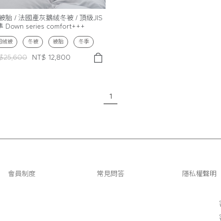
被胎 / 法國產灰鵝絨冬被 / 頂級JIS
own series comfort+++
羽絨被
冬被
被胎
冬季
$25,600
NT$
12,800
1
會員制度
常見問答
隱私權聲明