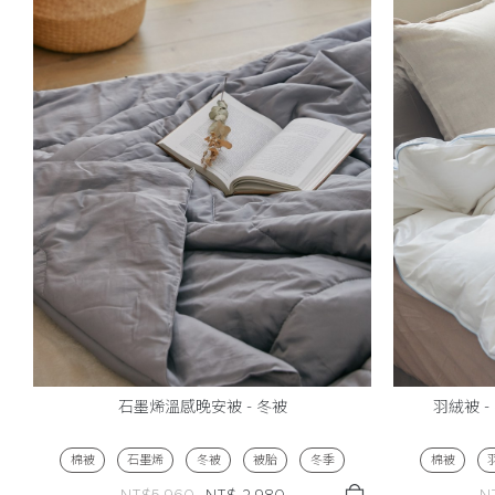
石墨烯溫感晚安被 - 冬被
羽絨被 -
棉被
石墨烯
冬被
被胎
冬季
棉被