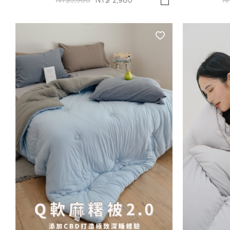
NT$5,960
NT$
2,980
N