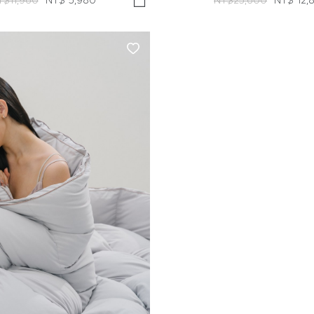
T$11,960
NT$
5,980
NT$25,600
NT$
12,