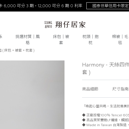
NEW！激涼熊冷。重磅回歸
去年銷量破萬件！
系
挑選材質│風
床包│被
枕頭│抱
棉被│毛
格
套
枕
毯
 ( 床包 + 被套 + 枕套 )
天絲
# 純棉
# 水洗棉
# 雙層紗
# 床包
# 被套
# 枕頭
Harmony - 天絲四件
套 )
商品細節
尺寸指南
「喚起心靈共鳴，生活就是美
◆ 正廠授權100％ Tencel 
◆ 高品質萊賽爾LF纖維，觸
◆ Made in Taiwan 台灣