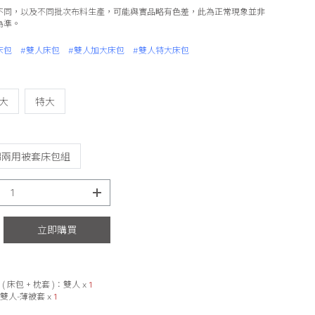
不同，以及不同批次布料生產，可能與實品略有色差，此為正常現象並非
為準。
床包
#雙人床包
#雙人加大床包
#雙人特大床包
大
特大
棉兩用被套床包組
立即購買
( 床包 + 枕套 )：
雙人
x
1
雙人-薄被套
x
1