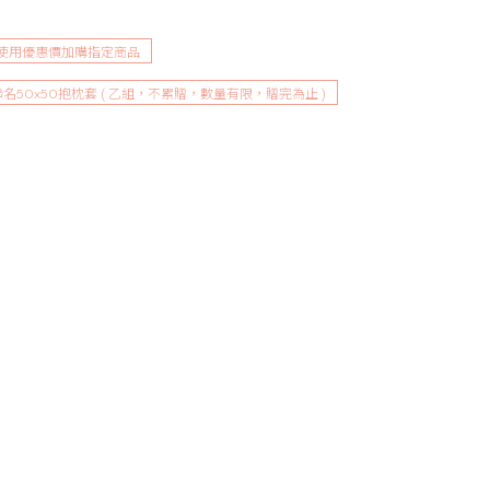
可使用優惠價加購指定商品
l聯名50x50抱枕套 ( 乙組，不累贈，數量有限，贈完為止 )