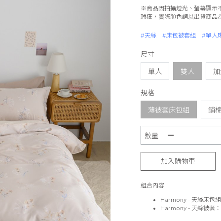
※商品因拍攝燈光、螢幕顯示
瑕疵，實際顏色請以出貨商品
#天絲
#床包被套組
#單人
尺寸
單人
雙人
加
規格
薄被套床包組
鋪
數量
加入購物車
組合內容
Harmony - 天絲床包組 
Harmony - 天絲被套：