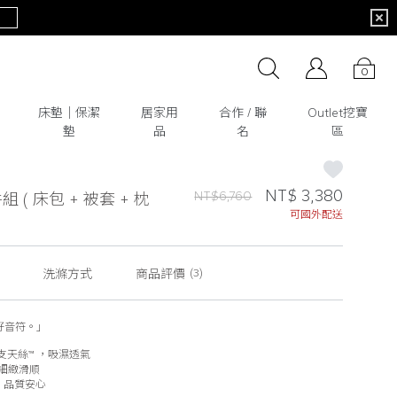
0
床墊│保潔
居家用
合作 / 聯
Outlet挖寶
墊
品
名
區
NT$ 3,380
NT$6,760
組 ( 床包 + 被套 + 枕
可國外配送
洗滌方式
商品評價
(3)
好音符。」
60支天絲™ ，吸濕透氣
感細緻滑順
製造，品質安心