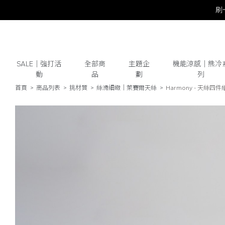
SALE｜強打活
全部商
主題企
機能涼感｜熊冷
動
品
劃
列
首頁
商品列表
挑材質
絲滑細緻｜萊賽爾天絲
Harmony - 天絲四件組
# 保潔墊
# 涼被
# 涼墊
# 素色
# 