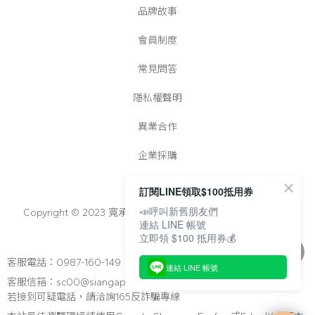
品牌故事
會員制度
常見問答
隱私權聲明
異業合作
企業採購
訂閱LINE領取$100抵用券
📣呼叫新舊朋友們
Copyright © 2023 寬承實業有限公司│統一編號：25022728
連結 LINE 帳號
立即領 $100 抵用券💰
客服電話：0987-160-149
連結 LINE 帳號
客服信箱：sc00@siangapato.com.tw
若接到可疑電話，請洽詢165反詐騙專線