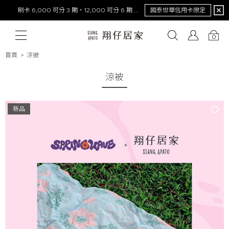
NEW！激涼熊冷。重磅回歸
去年銷量破萬件！
0
首頁
涼被
涼被
# 保潔墊
# 涼被
# 涼墊
# 素色
# 天絲
# 純棉
# 
新品