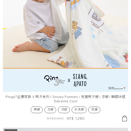
Pingu™企鵝家族 X 熊冷系列 / Snowy Funnies / 兒童熊冷被 / 涼被 / 瞬間冰感
Extreme Cool
棉被
涼被
涼感
水洗被
兒童
NT$2,560
NT$
1,280