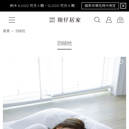
刷卡 6,000 可分 3 期，12,000 可分 6 期 0 利率
國泰世華信用卡限定
0
首頁
羽絨枕
羽絨枕
# 保潔墊
# 涼被
# 涼墊
# 素色
# 天絲
# 純棉
# 