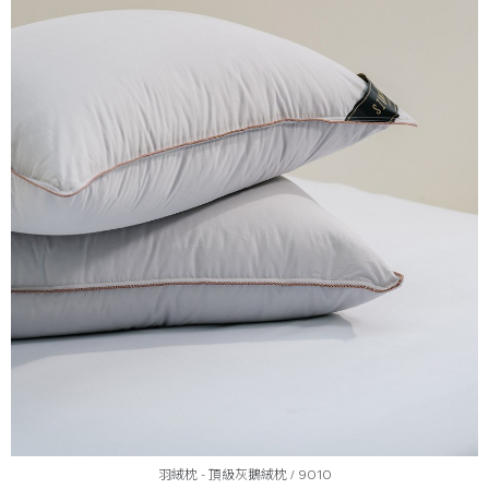
羽絨枕 - 頂級灰鵝絨枕 / 9010