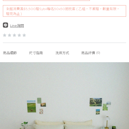
全館消費滿$5,500贈Sybil聯名50x50抱枕套 ( 乙組，不累贈，數量有限，
贈完為止 )
Line詢問
(0)
商品細節
尺寸指南
洗滌方式
商品評價