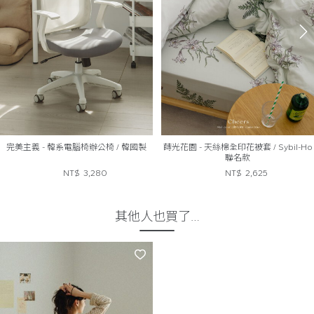
完美主義 - 韓系電腦椅辦公椅 / 韓國製
蒔光花園 - 天絲棉全印花被套 / Sybil-Ho
聯名款
NT$
3,280
NT$
2,625
其他人也買了…