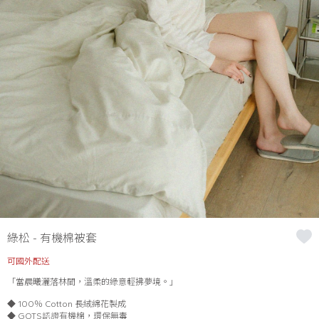
綠松 - 有機棉被套
可國外配送
「當晨曦灑落林間，溫柔的綠意輕拂夢境。」
◆ 100％ Cotton 長絨綿花製成
◆ GOTS認證有機棉，環保無毒