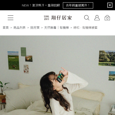
NEW！激涼熊冷。重磅回歸
去年銷量破萬件！
把生活過成喜歡的樣子│印花樂in Blooom全新聯名
全系列點我看
0
首頁
商品列表
挑材質
天然無毒｜有機棉
綠松 - 有機棉被套
# 保潔墊
# 涼被
# 涼墊
# 素色
# 天絲
# 純棉
# 