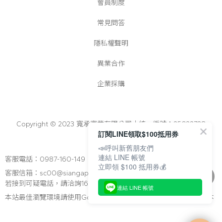
會員制度
常見問答
隱私權聲明
異業合作
企業採購
Copyright © 2023 寬承實業有限公司│統一編號：25022728
訂閱LINE領取$100抵用券
📣呼叫新舊朋友們
連結 LINE 帳號
客服電話：0987-160-149
立即領 $100 抵用券💰
客服信箱：sc00@siangapato.com.tw
若接到可疑電話，請洽詢165反詐騙專線
連結 LINE 帳號
本站最佳瀏覽環境請使用Google Chrome、Firefox 或Edge以上版本