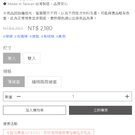
◆ Made in Taiwan 台灣製造，品質安心
※商品因拍攝燈光、螢幕顯示不同，以及不同批次布料生產，可能與實品略有色
差，此為正常現象並非瑕疵，實際顏色請以出貨商品為準。
NT$ 2,180
NT$4,360
#棉被
#有機棉
#被套
#長絨棉
#素色
尺寸
單人
雙人
規格
薄被套
鋪棉兩用被套
數量
加入購物車
立即購買
優惠活動
全館消費滿 NT$990，即可使用優惠價加購指定商品