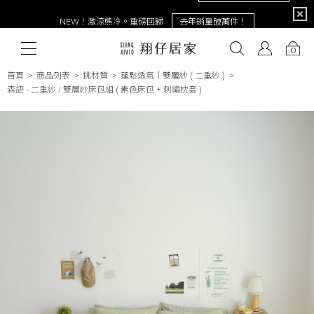
限定
NEW！激涼熊冷。重磅回歸
去年銷量破萬件！
0
首頁
商品列表
挑材質
蓬鬆透氣｜雙層紗 ( 二重紗 )
森語 - 二重紗 / 雙層紗床包組 ( 素色床包 + 刺繡枕套 )
# 保潔墊
# 涼被
# 涼墊
# 素色
# 天絲
# 純棉
# 