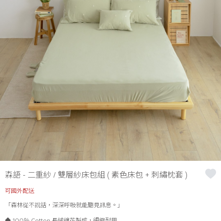
森語 - 二重紗 / 雙層紗床包組 ( 素色床包 + 刺繡枕套 )
可國外配送
「森林從不說話，深深呼吸就能聽見訊息。」
◆ 100％ Cotton 長絨綿花製成，細緻耐用