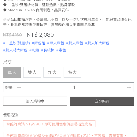
◆ 二重紗/雙層紗材質，蓬鬆透氣、貼身柔軟
◆ Made in Taiwan 台灣製造，品質安心
※商品因拍攝燈光、螢幕顯示不同，以及不同批次布料生產，可能與實品略有色
差，此為正常現象並非瑕疵，實際顏色請以出貨商品為準。
NT$ 2,080
NT$4,160
#二重紗(雙層紗)
#床包組
#單人床包
#雙人床包
#雙人加大床包
#雙人特大床包
#刺繡
#長絨棉
#素色
尺寸
單人
雙人
加大
特大
數量
加入購物車
立即購買
優惠活動
全館消費滿 NT$990，即可使用優惠價加購指定商品
全館消費滿$5,500贈Sybil聯名50x50抱枕套 ( 乙組，不累贈，數量有限，