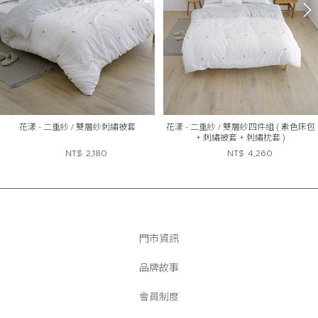
花漾 - 二重紗 / 雙層紗刺繡被套
花漾 - 二重紗 / 雙層紗四件組 ( 素色床包
+ 刺繡被套 + 刺繡枕套 )
NT$
2,180
NT$
4,260
門市資訊
品牌故事
會員制度