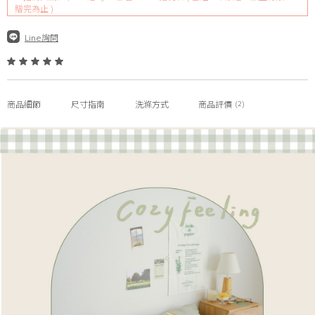
贈完為止 )
Line詢問
(2)
商品細節
尺寸指南
洗滌方式
商品評價