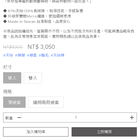
「來參加專屬的歡樂慶典吧，與森林動物一起玩耍。」
◆ 61%天絲+39%長絨棉 ，吸濕透氣、手感紮實
◆ 升級萊賽爾Micro纖維，更加細緻柔滑
◆ Made in Taiwan 台灣製造，品質安心
※商品因拍攝燈光、螢幕顯示不同，以及不同批次布料生產，可能與實品略有色
差，此為正常現象並非瑕疵，實際顏色請以出貨商品為準。
NT$ 3,050
NT$6,100
#天絲
#棉被
#被套
#聯名
#天絲棉
尺寸
單人
雙人
規格
薄被套
鋪棉兩用被套
數量
加入購物車
立即購買