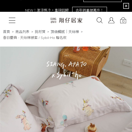
限定
NEW！激涼熊冷。重磅回歸
去年銷量破萬件！
0
首頁
商品列表
挑材質
頂級觸感│天絲棉
春日慶典 - 天絲棉被套 / Sybil-Ho 聯名款
# 保潔墊
# 涼被
# 涼墊
# 素色
# 天絲
# 純棉
# 