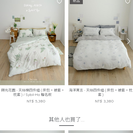
新品
蒔光花園 - 天絲棉四件組 ( 床包 + 被套 +
海洋寓言 - 天絲四件組 ( 床包 + 被套 + 枕
枕套 ) / Sybil-Ho 聯名款
套 )
NT$
5,380
NT$
3,380
其他人也買了…