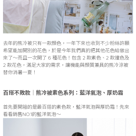
去年的熊冷被只有一款顏色，一年下來也收到不少粉絲許願
希望能加開別的花色，於是今年我們真的把其他花色給做出
來了～而且一次開了 6 種花色！包含 2 款素色、2 款撞色及
2 款花色，滿足大家的需求，讓機能與顏質兼具的熊冷涼被
替你消暑一夏！
百搭不敗款│熊冷被素色系列：藍洋氣泡、厚奶霜
首先要開箱的是最百搭的素色款，藍洋氣泡與厚奶霜！先來
看看銷售NO.1的藍洋氣泡～