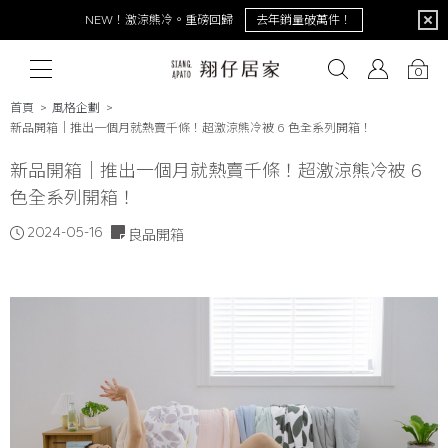
把生活過成喜歡的樣子│印花樂in Blooom全新聯名
全系列點我看
0
首頁
風格企劃
新品開箱│推出一個月就熱賣千條！超激涼熊冷被 6 色全系列開箱！
# 保潔墊
新品開箱│推出一個月就熱賣千條！超激涼熊冷被 6
# 涼被
# 涼墊
# 素色
# 天絲
# 純棉
# 
色全系列開箱！
2024-05-16
良品開箱