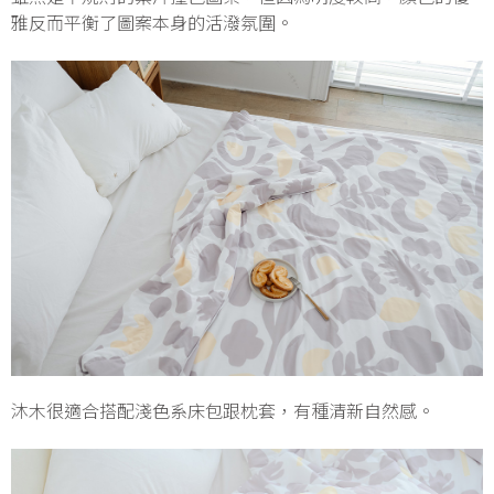
雅反而平衡了圖案本身的活潑氛圍。
沐木很適合搭配淺色系床包跟枕套，有種清新自然感。