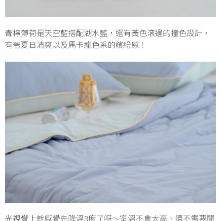
青檸薄荷是天空藍搭配湖水藍，還有黃色滾邊的撞色設計，
有著夏日清爽以及馬卡龍色系的繽紛感！
光視覺上就感覺先降溫3度了呀～室溫不會太高、還不需要開