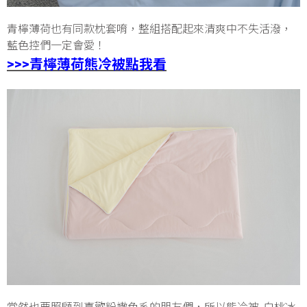
青檸薄荷也有同款枕套唷，整組搭配起來清爽中不失活潑，
藍色控們一定會愛！
>>>青檸薄荷熊冷被點我看