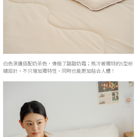
白色滾邊搭配奶茶色，像極了甜甜奶霜；熊冷被獨特的S型絎
縫設計，不只增加獨特性，同時也能更加貼合人體！