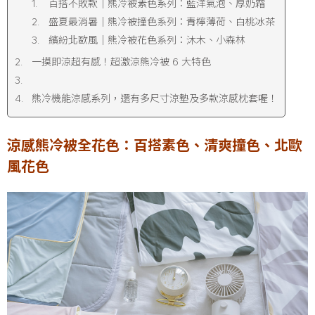
百搭不敗款│熊冷被素色系列：藍洋氣泡、厚奶霜
盛夏最消暑│熊冷被撞色系列：青檸薄荷、白桃冰茶
繽紛北歐風│熊冷被花色系列：沐木、小森林
一摸即涼超有感！超激涼熊冷被 6 大特色
熊冷機能涼感系列，還有多尺寸涼墊及多款涼感枕套喔！
涼感熊冷被全花色：百搭素色、清爽撞色、北歐
風花色