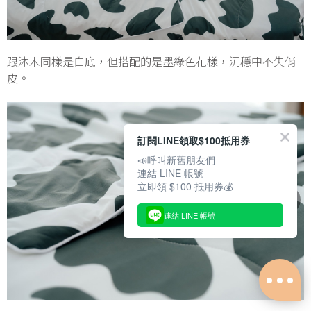
跟沐木同樣是白底，但搭配的是墨綠色花樣，沉穩中不失俏
皮。
訂閱LINE領取$100抵用券
📣呼叫新舊朋友們
連結 LINE 帳號
立即領 $100 抵用券💰
連結 LINE 帳號