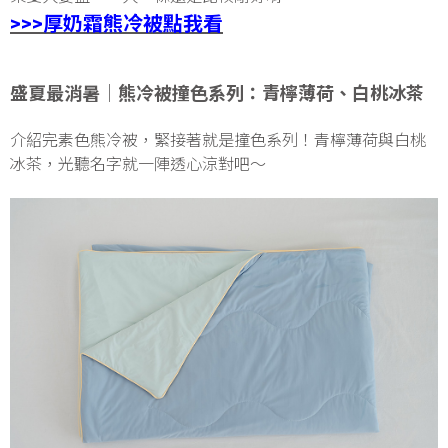
>>>厚奶霜熊冷被點我看
盛夏最消暑│熊冷被撞色系列：青檸薄荷、白桃冰茶
介紹完素色熊冷被，緊接著就是撞色系列！青檸薄荷與白桃
冰茶，光聽名字就一陣透心涼對吧～