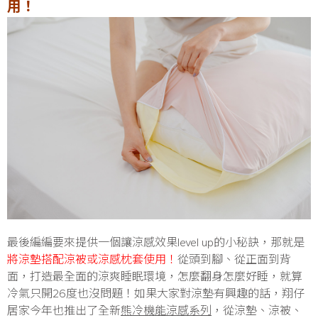
用！
最後編編要來提供一個讓涼感效果level up的小秘訣，那就是
將涼墊搭配涼被或涼感枕套使用！
從頭到腳、從正面到背
面，打造最全面的涼爽睡眠環境，怎麼翻身怎麼好睡，就算
冷氣只開26度也沒問題！如果大家對涼墊有興趣的話，翔仔
居家今年也推出了全新
熊冷機能涼感系列
，從涼墊、涼被、