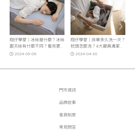
翔仔學堂│冰絲是什麼？冰絲
翔仔學堂｜床單多久洗一次？
跟天絲有什麼不同？看完更明
枕頭怎麼洗？4大寢具清潔方
白如何挑選涼感材質
式報你知
2024-05-06
2024-04-30
門市資訊
品牌故事
會員制度
常見問答