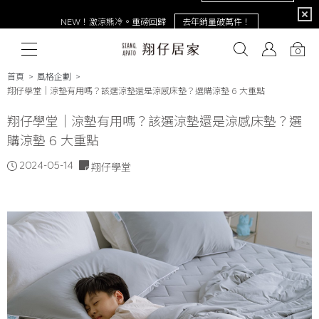
限定
NEW！激涼熊冷。重磅回歸
去年銷量破萬件！
0
首頁
風格企劃
翔仔學堂│涼墊有用嗎？該選涼墊還是涼感床墊？選購涼墊 6 大重點
# 保潔墊
翔仔學堂│涼墊有用嗎？該選涼墊還是涼感床墊？選
# 涼被
# 涼墊
# 素色
# 天絲
# 純棉
# 
購涼墊 6 大重點
2024-05-14
翔仔學堂