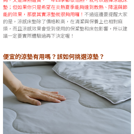
夠，又是燥熱體質，一年四季都很怕熱，就可以選擇涼感床
墊；但如果你只是希望在炎熱夏季能夠達到散熱、降溫與節
能的效果，那麼其實涼墊就很夠用囉！
不過這邊要提醒大家
的是，涼感床墊除了價格較高，在清潔與保養上也相對麻
煩，而且涼感效果會受到使用的保潔墊和床包影響，所以建
議一定要實際體驗過再下決定喔！
便宜的涼墊有用嗎？該如何挑選涼墊？