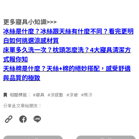
更多寢具小知識>>>
冰絲是什麼？冰絲跟天絲有什麼不同？看完更明
白如何挑選涼感材質
床單多久洗一次？枕頭怎麼洗？4大寢具清潔方
式報你知
天絲棉是什麼？天絲+棉的絕妙搭配，感受舒適
與品質的極致
相關標籤：
#寢具
#涼感墊
#涼被
#熊冷
分享此文章給朋友：