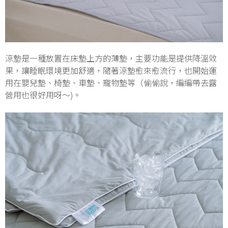
涼墊是一種放置在床墊上方的薄墊，主要功能是提供降溫效
果，讓睡眠環境更加舒適，隨著涼墊愈來愈流行，也開始運
用在嬰兒墊、椅墊、車墊、寵物墊等（偷偷說，編編帶去露
營用也很好用呀～)。