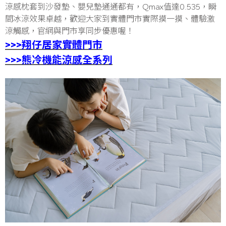
涼感枕套到沙發墊、嬰兒墊通通都有，Qmax值達0.535，瞬
間冰涼效果卓越，歡迎大家到實體門市實際摸一摸、體驗激
涼觸感，官網與門市享同步優惠喔！
>>>翔仔居家實體門市
>>>熊冷機能涼感全系列