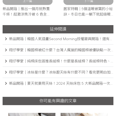
上一篇
下一篇
新品開箱│推出一個月就熱賣
居家特輯｜5個溫暖被窩的小祕
千條！超激涼熊冷被 6 色全系
訣，冬日也能一躺下就超級暖
列開箱！
和！
延伸閱讀
新品開箱│韓國人氣插畫Second Morning授權寢具開箱！還有超可愛小物打造小清新居家
翔仔學堂│韓國棉被紅什麼？台灣人瘋搶的韓國棉被優缺點一次看
翔仔學堂│純棉床包首推長絨棉！什麼是長絨棉？長絨棉特色、優缺點懶人包
翔仔學堂│冰絲是什麼？冰絲跟天絲有什麼不同？看完更明白如何挑選涼感材質
新品開箱│夏天就要用天絲！2024 天絲床包 5 大新品開箱一次看
你可能有興趣的文章