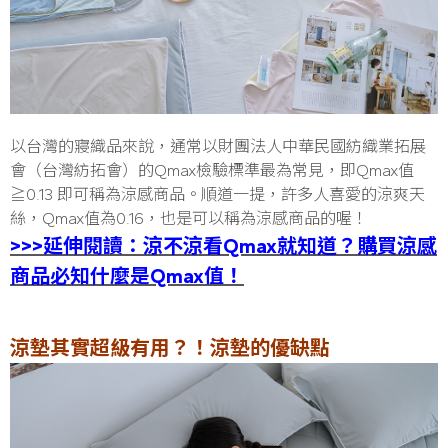
以台灣的寢織品來說，通常以財團法人中華民國紡織業拓展
會（台灣紡拓會）的Qmax檢驗標準最為常見，即Qmax值
≧0.13 即可稱為涼感商品。順道一提，許多人喜愛的涼爽天
絲，Qmax值為0.16，也是可以稱為涼感商品的喔！
>>>延伸閱讀：涼不涼看Qmax就知道？購買涼感
商品必知什麼是Qmax值！
涼墊其實超級有用？！涼墊的優缺點