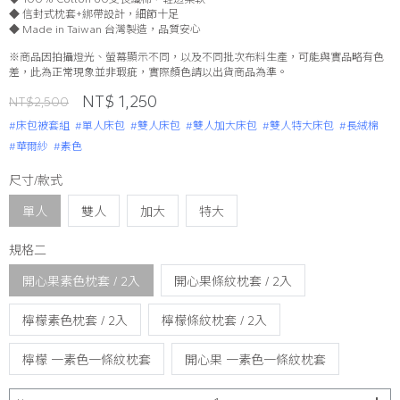
◆ 信封式枕套+綁帶設計，細節十足
◆ Made in Taiwan 台灣製造，品質安心
※商品因拍攝燈光、螢幕顯示不同，以及不同批次布料生產，可能與實品略有色
差，此為正常現象並非瑕疵，實際顏色請以出貨商品為準。
NT$ 1,250
NT$2,500
#床包被套組
#單人床包
#雙人床包
#雙人加大床包
#雙人特大床包
#長絨棉
#華爾紗
#素色
尺寸/款式
單人
雙人
加大
特大
規格二
開心果素色枕套 / 2入
開心果條紋枕套 / 2入
檸檬素色枕套 / 2入
檸檬條紋枕套 / 2入
檸檬 一素色一條紋枕套
開心果 一素色一條紋枕套