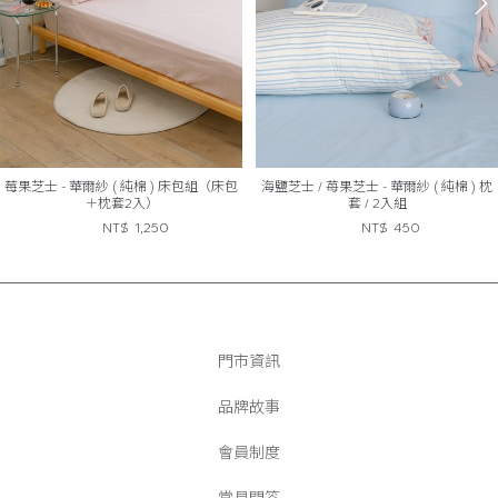
莓果芝士 - 華爾紗 ( 純棉 ) 床包組（床包
海鹽芝士 / 苺果芝士 - 華爾紗 ( 純棉 ) 枕
＋枕套2入）
套 / 2入組
NT$
1,250
NT$
450
門市資訊
品牌故事
會員制度