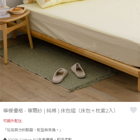
檸檬優格 - 華爾紗 ( 純棉 ) 床包組（床包＋枕套2入）
可國外配送
「恰如其分的酸甜，輕盈無負擔。」
◆ 100% Cotton 60支長纖棉，輕透柔軟