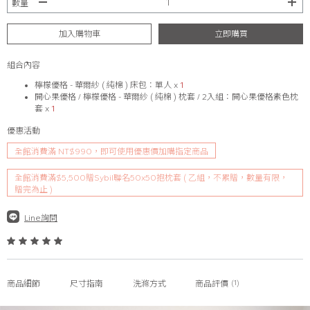
數量
加入購物車
立即購買
組合內容
檸檬優格 - 華爾紗 ( 純棉 ) 床包：
單人
x
1
開心果優格 / 檸檬優格 - 華爾紗 ( 純棉 ) 枕套 / 2入組：
開心果優格素色枕
套
x
1
優惠活動
全館消費滿 NT$990，即可使用優惠價加購指定商品
全館消費滿$5,500贈Sybil聯名50x50抱枕套 ( 乙組，不累贈，數量有限，
贈完為止 )
Line詢問
(1)
商品細節
尺寸指南
洗滌方式
商品評價