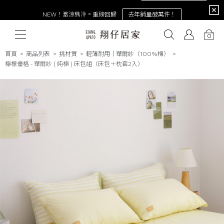
限定
NEW！激涼熊冷。重磅回歸
去年銷量破萬件！
0
首頁
商品列表
挑材質
輕薄耐用│華爾紗（100%棉）
檸檬優格 - 華爾紗 ( 純棉 ) 床包組（床包＋枕套2入）
# 保潔墊
# 涼被
# 涼墊
# 素色
# 天絲
# 純棉
# 