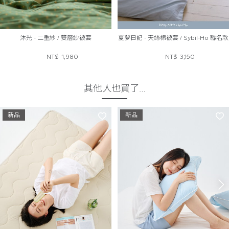
沐光 - 二重紗 / 雙層紗被套
夏夢日記 - 天絲棉被套 / Sybil-Ho 聯名款
NT$
1,980
NT$
3,150
其他人也買了…
新品
新品