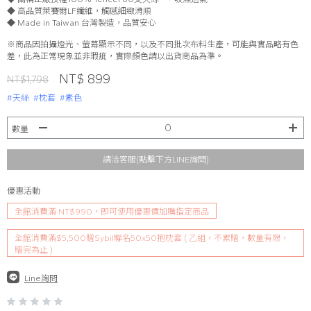
◆ 高品質萊賽爾LF纖維，觸感細緻滑順
◆ Made in Taiwan 台灣製造，品質安心
※商品因拍攝燈光、螢幕顯示不同，以及不同批次布料生產，可能與實品略有色
差，此為正常現象並非瑕疵，實際顏色請以出貨商品為準。
NT$ 899
NT$1,798
#天絲
#枕套
#素色
數量
請洽客服(點擊下方LINE詢問)
優惠活動
全館消費滿 NT$990，即可使用優惠價加購指定商品
全館消費滿$5,500贈Sybil聯名50x50抱枕套 ( 乙組，不累贈，數量有限，
贈完為止 )
Line詢問