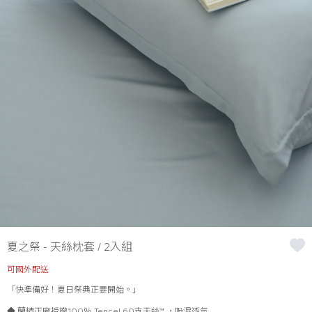
夏之祭 - 天絲枕套 / 2入組
可國外配送
「快準備好！夏日祭典正要開始。」
◆ 蘭精正廠授權100％ Tencel 60支天絲™ ，吸濕透氣