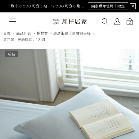
限定
NEW！激涼熊冷。重磅回歸
去年銷量破萬件！
0
首頁
商品列表
挑材質
絲滑細緻｜萊賽爾天絲
夏之祭 - 天絲枕套 / 2入組
# 保潔墊
# 涼被
# 涼墊
# 素色
# 天絲
# 純棉
# 
新品