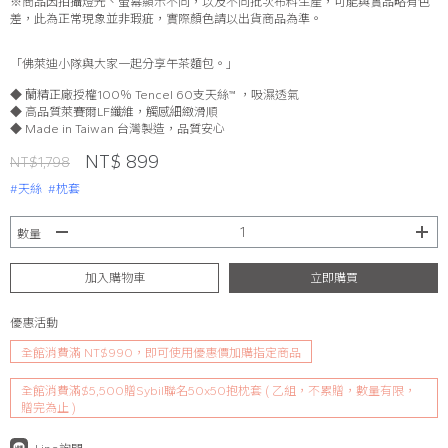
※商品因拍攝燈光、螢幕顯示不同，以及不同批次布料生產，可能與實品略有色
差，此為正常現象並非瑕疵，實際顏色請以出貨商品為準。
「佛萊迪小隊與大家一起分享午茶麵包。」
◆ 蘭精正廠授權100％ Tencel 60支天絲™ ，吸濕透氣
◆ 高品質萊賽爾LF纖維，觸感細緻滑順
◆ Made in Taiwan 台灣製造，品質安心
NT$ 899
NT$1,798
#天絲
#枕套
數量
加入購物車
立即購買
優惠活動
全館消費滿 NT$990，即可使用優惠價加購指定商品
全館消費滿$5,500贈Sybil聯名50x50抱枕套 ( 乙組，不累贈，數量有限，
贈完為止 )