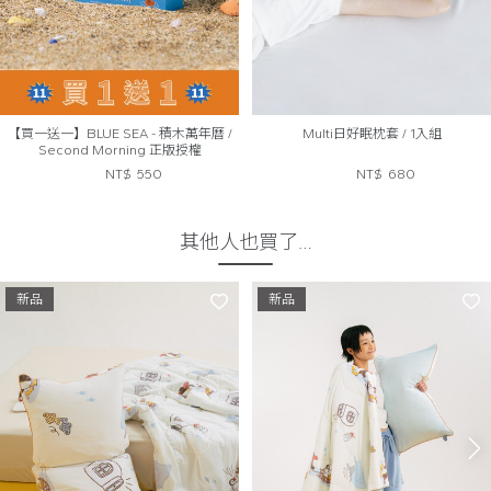
【買一送一】BLUE SEA - 積木萬年曆 /
Multi日好眠枕套 / 1入組
Second Morning 正版授權
NT$
550
NT$
680
其他人也買了…
新品
新品