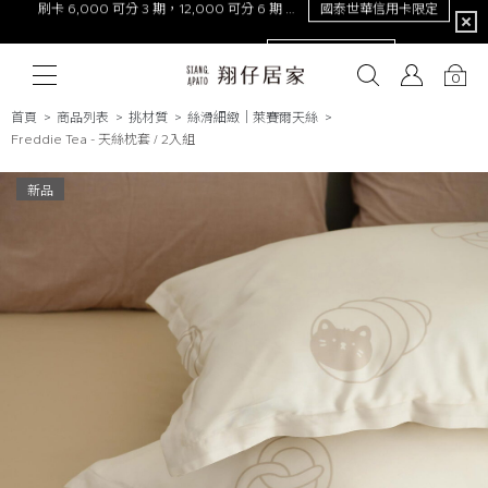
限定
NEW！激涼熊冷。重磅回歸
去年銷量破萬件！
0
首頁
商品列表
挑材質
絲滑細緻｜萊賽爾天絲
Freddie Tea - 天絲枕套 / 2入組
# 保潔墊
# 涼被
# 涼墊
# 素色
# 天絲
# 純棉
# 
新品