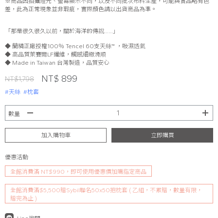
※商品因拍攝燈光、螢幕顯示不同，以及不同批次布料生產，可能與實品略有色
差，此為正常現象並非瑕疵，實際顏色請以出貨商品為準。
「那是很久很久以前，關於海洋的傳說……」
◆ 蘭精正廠授權100％ Tencel 60支天絲™ ，吸濕透氣
◆ 高品質萊賽爾LF纖維，觸感細緻滑順
◆ Made in Taiwan 台灣製造，品質安心
NT$ 899
NT$1,798
#天絲
#枕套
數量
加入購物車
立即購買
優惠活動
全館消費滿 NT$990，即可使用優惠價加購指定商品
全館消費滿$5,500贈Sybil聯名50x50抱枕套 ( 乙組，不累贈，數量有限，
贈完為止 )