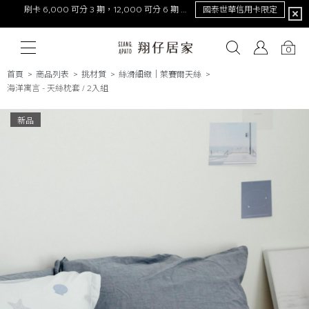
限定
NEW！激涼熊冷。重磅回歸
去年銷量破萬件！
0
首頁
商品列表
挑材質
絲滑細緻｜萊賽爾天絲
海洋寓言 - 天絲枕套 / 2入組
# 保潔墊
# 涼被
# 涼墊
# 素色
# 天絲
# 純棉
# 
新品