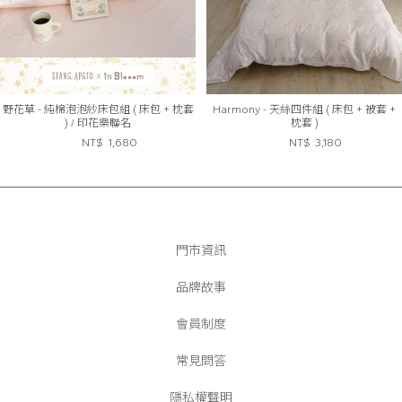
野花草 - 純棉泡泡紗床包組 ( 床包 + 枕套
Harmony - 天絲四件組 ( 床包 + 被套 +
) / 印花樂聯名
枕套 )
NT$
1,680
NT$
3,180
門市資訊
品牌故事
會員制度
常見問答
隱私權聲明