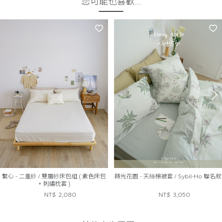
您可能也喜歡…
繫心 - 二重紗 / 雙層紗床包組 ( 素色床包
蒔光花園 - 天絲棉被套 / Sybil-Ho 聯名款
+ 刺繡枕套 )
NT$
2,080
NT$
3,050