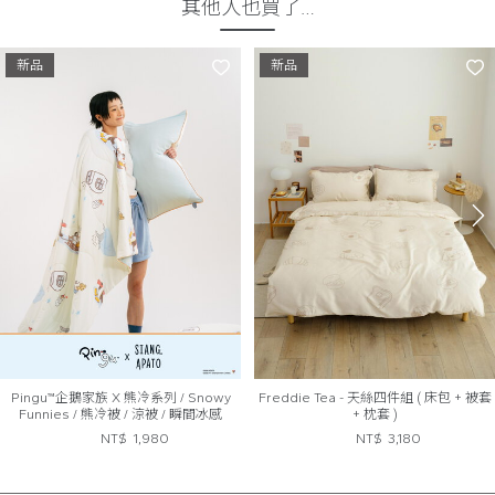
其他人也買了…
新品
新品
Pingu™企鵝家族 X 熊冷系列 / Snowy
Freddie Tea - 天絲四件組 ( 床包 + 被套
Funnies / 熊冷被 / 涼被 / 瞬間冰感
+ 枕套 )
Extreme Cool
NT$
1,980
NT$
3,180