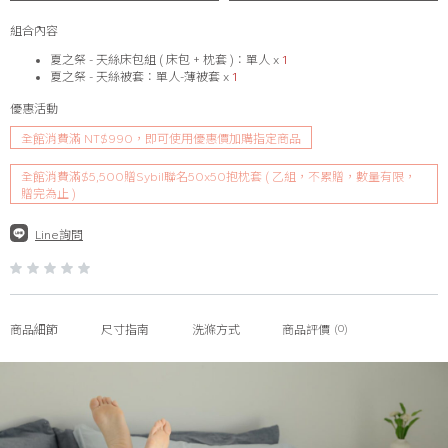
組合內容
夏之祭 - 天絲床包組 ( 床包 + 枕套 )：
單人
x
1
夏之祭 - 天絲被套：
單人-薄被套
x
1
優惠活動
全館消費滿 NT$990，即可使用優惠價加購指定商品
全館消費滿$5,500贈Sybil聯名50x50抱枕套 ( 乙組，不累贈，數量有限，
贈完為止 )
Line詢問
(0)
商品細節
尺寸指南
洗滌方式
商品評價