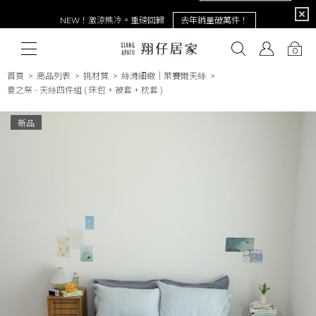
限定
NEW！激涼熊冷。重磅回歸
去年銷量破萬件！
0
首頁
商品列表
挑材質
絲滑細緻｜萊賽爾天絲
夏之祭 - 天絲四件組 ( 床包 + 被套 + 枕套 )
# 保潔墊
# 涼被
# 涼墊
# 素色
# 天絲
# 純棉
# 
新品