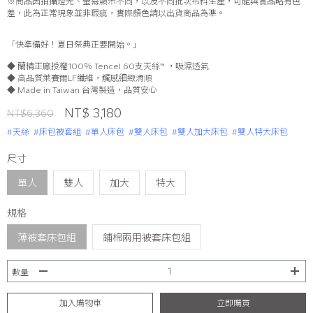
※商品因拍攝燈光、螢幕顯示不同，以及不同批次布料生產，可能與實品略有色
差，此為正常現象並非瑕疵，實際顏色請以出貨商品為準。
「快準備好！夏日祭典正要開始。」
◆ 蘭精正廠授權100％ Tencel 60支天絲™ ，吸濕透氣
◆ 高品質萊賽爾LF纖維，觸感細緻滑順
◆ Made in Taiwan 台灣製造，品質安心
NT$ 3,180
NT$6,360
#天絲
#床包被套組
#單人床包
#雙人床包
#雙人加大床包
#雙人特大床包
尺寸
單人
雙人
加大
特大
規格
薄被套床包組
鋪棉兩用被套床包組
數量
加入購物車
立即購買