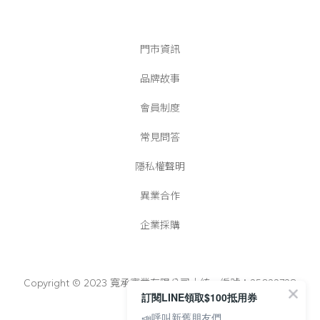
門市資訊
品牌故事
會員制度
常見問答
隱私權聲明
異業合作
企業採購
Copyright © 2023 寬承實業有限公司│統一編號：25022728
訂閱LINE領取$100抵用券
📣呼叫新舊朋友們