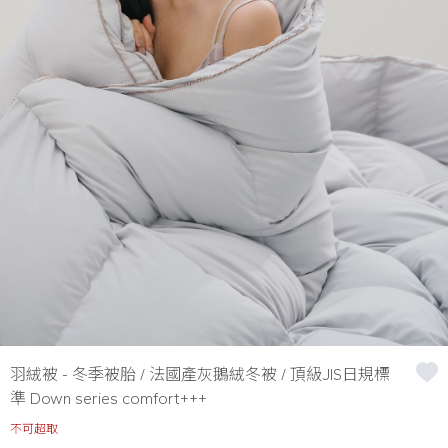
羽絨被 - 冬季被胎 / 法國產灰鵝絨冬被 / 頂級JIS日規標
準 Down series comfort+++
不可超取