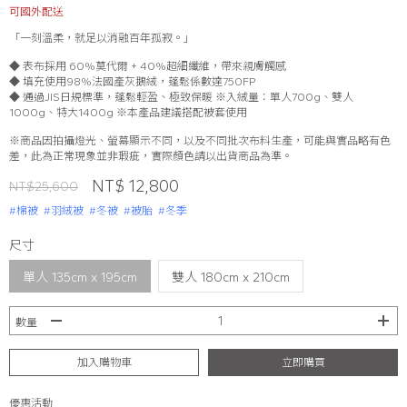
可國外配送
「一刻溫柔，就足以消融百年孤寂。」
◆ 表布採用 60%莫代爾 + 40%超細纖維，帶來親膚觸感
◆ 填充使用98%法國產灰鵝絨，蓬鬆係數達750FP
◆ 通過JIS日規標準，蓬鬆輕盈、極致保暖 ※入絨量：單人700g、雙人
1000g、特大1400g ※本產品建議搭配被套使用
※商品因拍攝燈光、螢幕顯示不同，以及不同批次布料生產，可能與實品略有色
差，此為正常現象並非瑕疵，實際顏色請以出貨商品為準。
NT$ 12,800
NT$25,600
#棉被
#羽絨被
#冬被
#被胎
#冬季
尺寸
單人 135cm x 195cm
雙人 180cm x 210cm
數量
加入購物車
立即購買
優惠活動