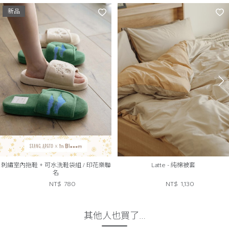
新品
刺繡室內拖鞋 + 可水洗鞋袋組 / 印花樂聯
Latte - 純棉被套
名
NT$
780
NT$
1,130
其他人也買了…