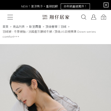
限定
NEW！激涼熊冷。重磅回歸
去年銷量破萬件！
0
首頁
商品列表
臥室周邊
頂級奢華│羽絨
羽絨被 - 冬季被胎 / 法國產灰鵝絨冬被 / 頂級JIS日規標準 Down series
comfort+++
# 保潔墊
# 涼被
# 涼墊
# 素色
# 天絲
# 純棉
# 