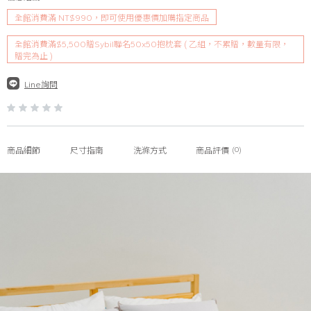
全館消費滿 NT$990，即可使用優惠價加購指定商品
全館消費滿$5,500贈Sybil聯名50x50抱枕套 ( 乙組，不累贈，數量有限，
贈完為止 )
Line詢問
(0)
商品細節
尺寸指南
洗滌方式
商品評價