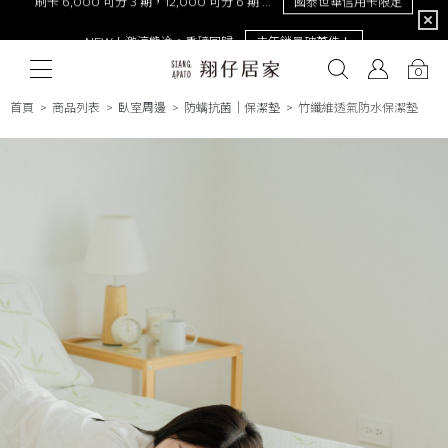
限定
NEW！激涼熊冷。重磅回歸
去年銷量破萬件！
0
首頁
商品列表
臥室周邊
防螨抗菌│保潔墊
竹纖維透氣防水保潔墊
# 保潔墊
# 涼被
# 涼墊
# 素色
# 天絲
# 純棉
# 