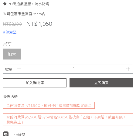
◆ PU高透氣塗層，防水防螨
※可包覆床墊高度35cm內
NT$ 1,050
NT$2,100
#保潔墊
尺寸
加大
數量
加入購物車
立即購買
優惠活動
全館消費滿 NT$990，即可使用優惠價加購指定商品
全館消費滿$5,500贈Sybil聯名50x50抱枕套 ( 乙組，不累贈，數量有限，
贈完為止 )
Line詢問