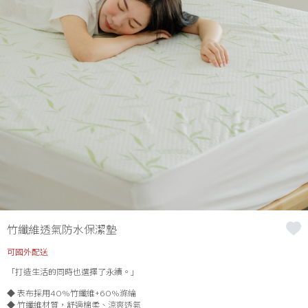
竹纖維透氣防水保潔墊
可國外配送
「打造生活的同時也選擇了永續。」
◆ 表布採用40%竹纖維+60%滌綸
◆ 竹纖維材質，舒適棉柔、涼爽透氣