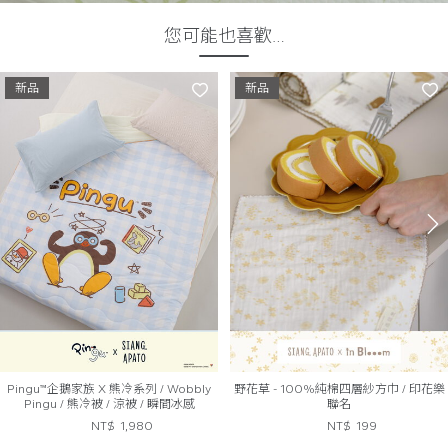
您可能也喜歡…
新品
新品
Pingu™企鵝家族 X 熊冷系列 / Wobbly
野花草 - 100%純棉四層紗方巾 / 印花樂
Pingu / 熊冷被 / 涼被 / 瞬間冰感
聯名
Extreme Cool
NT$
1,980
NT$
199