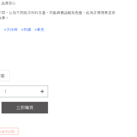
製造，品質安心
不同，以及不同批次布料生產，可能與實品略有色差，此為正常現象並非
為準。
名
#天絲棉
#刺繡
#素色
被套
立即購買
款全系列8折