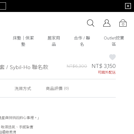
0
床墊│保潔
居家用
合作 / 聯
Outlet挖寶
墊
品
名
區
NT$ 3,150
NT$6,300
/ Sybil-Ho 聯名款
可國外配送
洗滌方式
商品評價
(0)
晚星與悄悄說的心事裡。」
 ，吸濕透氣、手感紮實
更加細緻柔滑