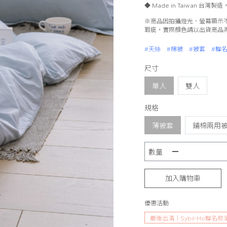
◆ Made in Taiwan 台灣
※商品因拍攝燈光、螢幕顯示
瑕疵，實際顏色請以出貨商品
#天絲
#棉被
#被套
#聯
尺寸
單人
雙人
規格
薄被套
鋪棉兩用
數量
加入購物車
優惠活動
最後出清｜Sybil-Ho聯名