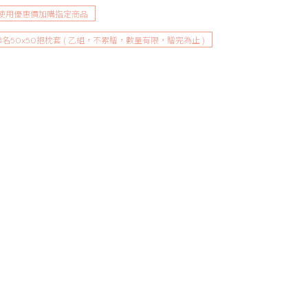
可使用優惠價加購指定商品
l聯名50x50抱枕套 ( 乙組，不累贈，數量有限，贈完為止 )