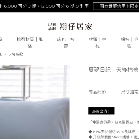
NEW！激涼熊冷。重磅回歸
去年銷量破萬件！
系
挑選材質│風
床包│被
枕頭│抱
棉被│毛
格
套
枕
毯
bil-Ho 聯名款
天絲
# 純棉
# 水洗棉
# 雙層紗
# 床包
# 被套
# 枕頭
夏夢日記 - 天絲棉被套 
商品細節
尺寸指南
最後出清！
「仲夏夜的夢，被寫進微風、
◆ 61%天絲混紡39%長絨棉
◆ 升級萊賽爾Micro纖維，