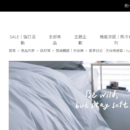
SALE｜強打活
全部商
主題企
機能涼感｜熊冷
動
品
劃
列
首頁
商品列表
挑材質
頂級觸感│天絲棉
夏夢日記 - 天絲棉被套 / Sy
# 保潔墊
# 涼被
# 涼墊
# 素色
# 