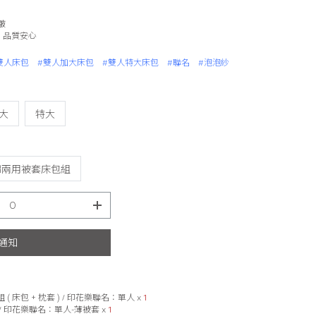
皺
製造，品質安心
雙人床包
#雙人加大床包
#雙人特大床包
#聯名
#泡泡紗
大
特大
棉兩用被套床包組
通知
( 床包 + 枕套 ) / 印花樂聯名：
單人
x
1
 / 印花樂聯名：
單人-薄被套
x
1