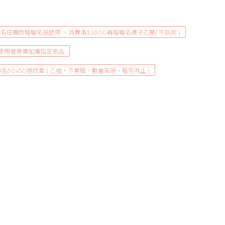
Blooom聯名任購即贈聯名紙膠帶 ，消費滿$3600再贈聯名襪子乙雙( 不挑款 )
可使用優惠價加購指定商品
l聯名50x50抱枕套 ( 乙組，不累贈，數量有限，贈完為止 )