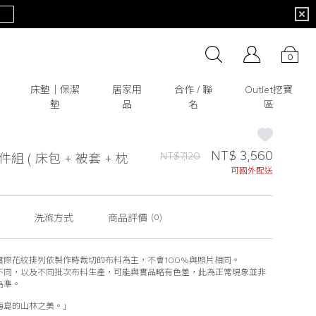
0
床墊│保潔
居家用
合作 / 聯
Outlet挖寶
墊
品
名
區
NT$ 3,560
NT$7,120
組 ( 床包 + 被套 + 枕
可國外配送
洗滌方式
商品評價
(0)
實際花紋排列依製作時裁切的布料為主，不會100%與照片相同。
不同，以及不同批次布料生產，可能與實品略有色差，此為正常現象並非
為準。
海島的山林之美。」