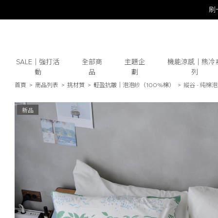
SALE｜強打活
全部商
主題企
機能涼感｜熊冷
動
品
劃
列
首頁
商品列表
挑材質
輕盈抗皺│泡泡紗（100%棉）
縱谷 - 純棉泡
# 保潔墊
# 涼被
# 涼墊
# 素色
# 
新品