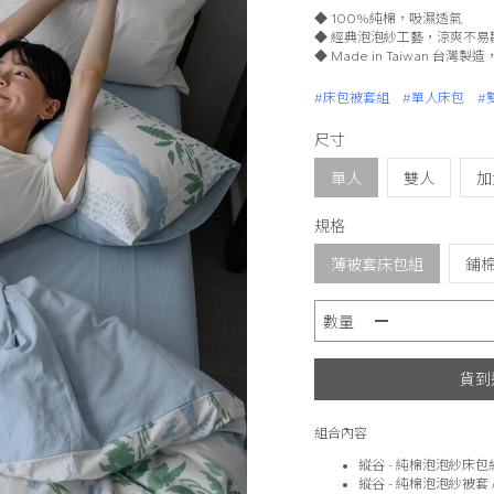
◆ 100%純棉，吸濕透氣
◆ 經典泡泡紗工藝，涼爽不易
◆ Made in Taiwan 台灣
#床包被套組
#單人床包
#
尺寸
單人
雙人
加
規格
薄被套床包組
鋪
數量
貨到
組合內容
縱谷 - 純棉泡泡紗床包組 
縱谷 - 純棉泡泡紗被套