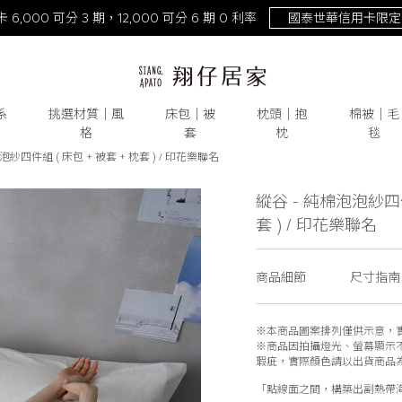
NEW！激涼熊冷。重磅回歸
去年銷量破萬件！
系
挑選材質│風
床包│被
枕頭│抱
棉被│毛
格
套
枕
毯
泡紗四件組 ( 床包 + 被套 + 枕套 ) / 印花樂聯名
天絲
# 純棉
# 水洗棉
# 雙層紗
# 床包
# 被套
# 枕頭
縱谷 - 純棉泡泡紗四件
套 ) / 印花樂聯名
商品細節
尺寸指南
※本商品圖案排列僅供示意，
※商品因拍攝燈光、螢幕顯示
瑕疵，實際顏色請以出貨商品
「點線面之間，構築出副熱帶