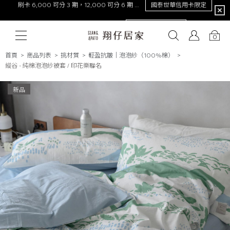
限定
NEW！激涼熊冷。重磅回歸
去年銷量破萬件！
0
首頁
商品列表
挑材質
輕盈抗皺│泡泡紗（100%棉）
縱谷 - 純棉泡泡紗被套 / 印花樂聯名
# 保潔墊
# 涼被
# 涼墊
# 素色
# 天絲
# 純棉
# 
新品