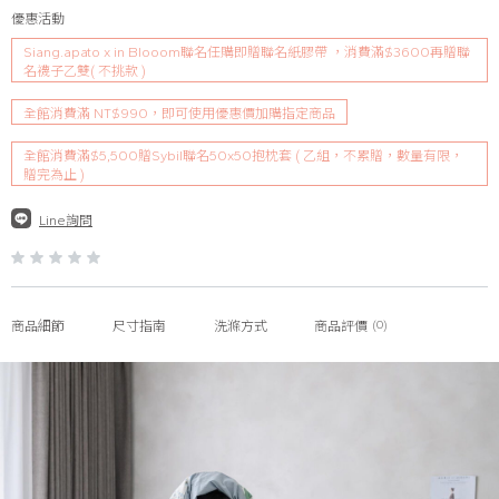
優惠活動
Siang.apato x in Blooom聯名任購即贈聯名紙膠帶 ，消費滿$3600再贈聯
名襪子乙雙( 不挑款 )
全館消費滿 NT$990，即可使用優惠價加購指定商品
全館消費滿$5,500贈Sybil聯名50x50抱枕套 ( 乙組，不累贈，數量有限，
贈完為止 )
Line詢問
(0)
商品細節
尺寸指南
洗滌方式
商品評價