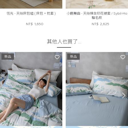
恆光 - 天絲床包組 ( 床包 + 枕套 )
小鹿舞曲 - 天絲棉全印花被套 / Sybil-Ho
聯名款
NT$
1,650
NT$
2,625
其他人也買了…
新品
新品