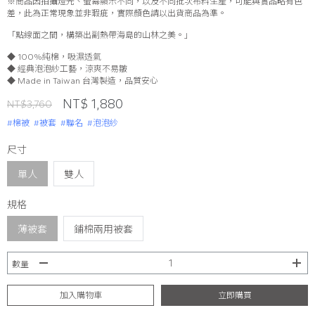
※商品因拍攝燈光、螢幕顯示不同，以及不同批次布料生產，可能與實品略有色
差，此為正常現象並非瑕疵，實際顏色請以出貨商品為準。
「點線面之間，構築出副熱帶海島的山林之美。」
◆ 100%純棉，吸濕透氣
◆ 經典泡泡紗工藝，涼爽不易皺
◆ Made in Taiwan 台灣製造，品質安心
NT$ 1,880
NT$3,760
#棉被
#被套
#聯名
#泡泡紗
尺寸
單人
雙人
規格
薄被套
鋪棉兩用被套
數量
加入購物車
立即購買