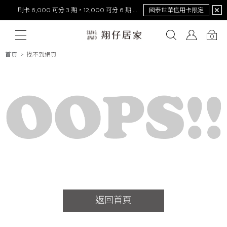
刷卡 6,000 可分 3 期，12,000 可分 6 期 0 利率
國泰世華信用卡限定
0
首頁
找不到網頁
# 保潔墊
# 涼被
# 涼墊
# 素色
# 天絲
# 純棉
# 
返回首頁