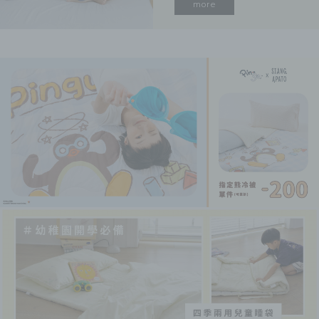
滿足大家的需求，翔仔居家
more
也在2024年9月份推出了全
新的記憶枕「Multi日好眠
枕」，偷偷說，這顆枕頭推
出前，已經經過辦公室的小
夥伴們試躺，擁有高票通過
的滿意度！今天就一起來開
箱給大家看看吧～