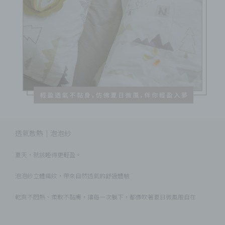
透氣散熱｜泡泡紗
夏天，就該睡得更輕盈。
泡泡紗立體織紋，帶來自然透氣的舒適體驗
乾爽不悶熱、柔軟不黏膚，讓每一次躺下，都像吹著夏日微風般自在