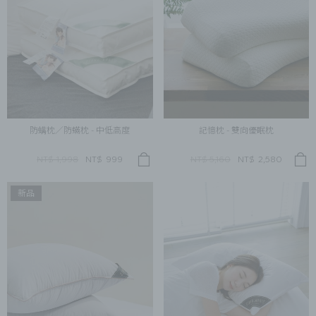
防螨枕／防蟎枕 - 中低高度
記憶枕 - 雙向優眠枕
NT$ 1,998
NT$
999
NT$ 5,160
NT$
2,580
新品