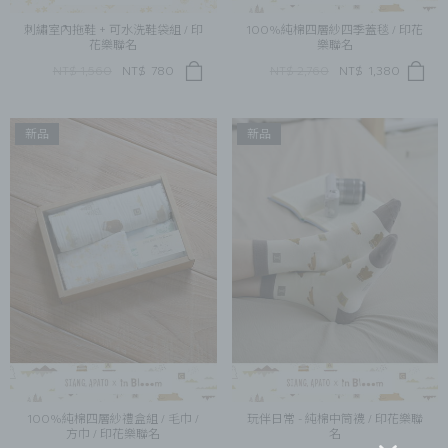
刺繡室內拖鞋 + 可水洗鞋袋組 / 印
100%純棉四層紗四季蓋毯 / 印花
花樂聯名
樂聯名
NT$ 1,560
NT$
780
NT$ 2,760
NT$
1,380
新品
新品
100%純棉四層紗禮盒組 / 毛巾 /
玩伴日常 - 純棉中筒襪 / 印花樂聯
方巾 / 印花樂聯名
名