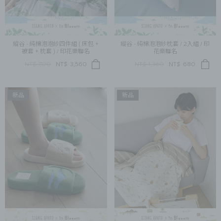
縱谷 - 純棉泡泡紗四件組 ( 床包 +
縱谷 - 純棉泡泡紗枕套 / 2入組 / 印
被套 + 枕套 ) / 印花樂聯名
花樂聯名
NT$ 7,120
NT$
3,560
NT$ 1,360
NT$
680
新品
新品