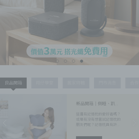
良品開箱
翔仔學堂
居家特輯
門市消息
合作
新品開箱│側睡、趴
睡、仰睡都適用的記憶
這邊有記憶枕的愛好者嗎？
枕！Multi日好眠枕開箱
或是有沒有想嘗試記憶枕的
朋友們呢？記憶枕具有許多
優點，成為許多具有睡眠困
擾的現代人枕頭首選，為了