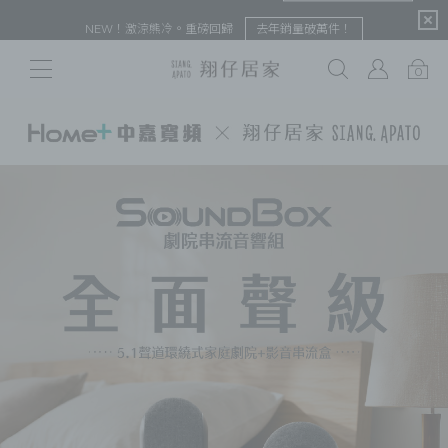
限定
NEW！激涼熊冷。重磅回歸
去年銷量破萬件！
0
# 保潔墊
# 涼被
# 涼墊
# 素色
# 天絲
# 純棉
# 